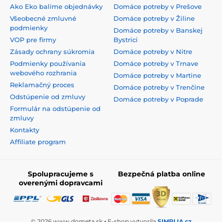
Ako Eko balíme objednávky
Domáce potreby v Prešove
Všeobecné zmluvné
Domáce potreby v Žiline
podmienky
Domáce potreby v Banskej
VOP pre firmy
Bystrici
Zásady ochrany súkromia
Domáce potreby v Nitre
Podmienky používania
Domáce potreby v Trnave
webového rozhrania
Domáce potreby v Martine
Reklamačný proces
Domáce potreby v Trenčíne
Odstúpenie od zmluvy
Domáce potreby v Poprade
Formulár na odstúpenie od
zmluvy
Kontakty
Affiliate program
Spolupracujeme s
Bezpečná platba online
overenými dopravcami
© 2026 www.dometa.sk ⦁ E-shop vytvorila
SIMPLIA.cz