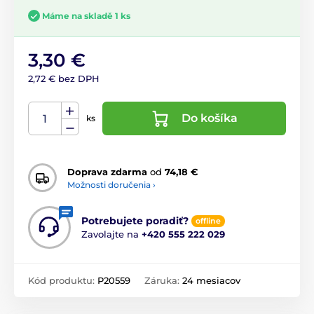
Máme na skladě 1 ks
3,30 €
2,72 € bez DPH
Do košíka
ks
Doprava zdarma
od
74,18 €
Možnosti doručenia ›
Potrebujete poradiť?
offline
Zavolajte na
+420 555 222 029
Kód produktu:
P20559
Záruka:
24 mesiacov