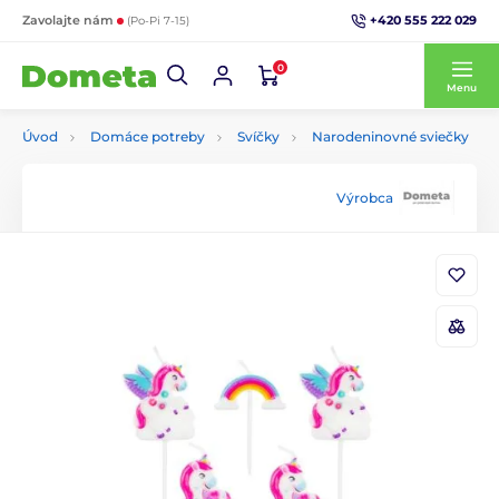
+420 555 222 029
Zavolajte nám
(Po-Pi 7-15)
0
Menu
Úvod
Domáce potreby
Svíčky
Narodeninovné sviečky
Výrobca