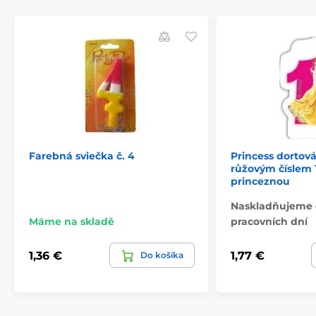
Farebná sviečka č. 4
Princess dortová 
růžovým číslem 1
princeznou
Naskladňujeme 
Máme na skladě
pracovních dní
1,36 €
1,77 €
Do košíka