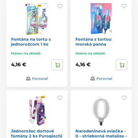
Fontána na tortu s
Fontána s tortou
jednorožcom 1 ks
morská panna
Máme na skladě
Máme na skladě
4,16 €
4,16 €
Porovnať
Porovnať
Jednorožec dortové
Narodeninová sviečka -
fontány 2 ks Pyrogiochi
0 - strieborná metalíza -