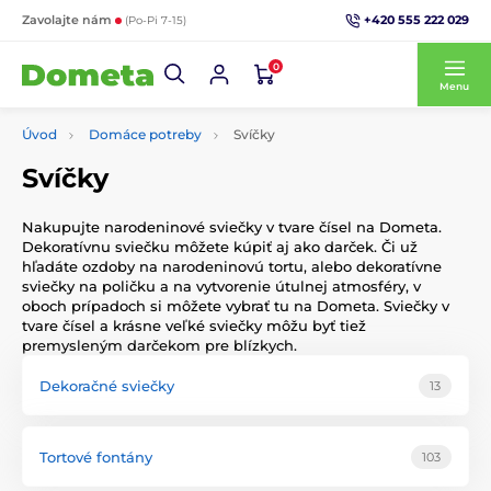
+420 555 222 029
Zavolajte nám
(Po-Pi 7-15)
0
Menu
Úvod
Domáce potreby
Svíčky
Svíčky
Nakupujte narodeninové sviečky v tvare čísel na Dometa.
Dekoratívnu sviečku môžete kúpiť aj ako darček. Či už
hľadáte ozdoby na narodeninovú tortu, alebo dekoratívne
sviečky na poličku a na vytvorenie útulnej atmosféry, v
oboch prípadoch si môžete vybrať tu na Dometa. Sviečky v
tvare čísel a krásne veľké sviečky môžu byť tiež
premysleným darčekom pre blízkych.
Dekoračné sviečky
13
Tortové fontány
103