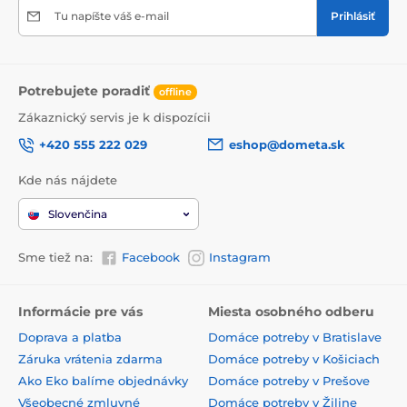
Tu napíšte váš e-mail
Prihlásiť
Potrebujete poradiť
offline
Zákaznický servis je k dispozícii
+420 555 222 029
eshop@dometa.sk
Kde nás nájdete
Slovenčina
Sme tiež na:
Facebook
Instagram
Informácie pre vás
Miesta osobného odberu
Doprava a platba
Domáce potreby v Bratislave
Záruka vrátenia zdarma
Domáce potreby v Košiciach
Ako Eko balíme objednávky
Domáce potreby v Prešove
Všeobecné zmluvné
Domáce potreby v Žiline