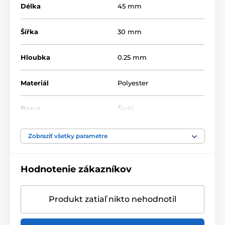
Délka
45 mm
Šířka
30 mm
Hloubka
0.25 mm
Materiál
Polyester
Barva
Šedá
Zobraziť všetky parametre
Hodnotenie zákazníkov
Produkt zatiaľ nikto nehodnotil