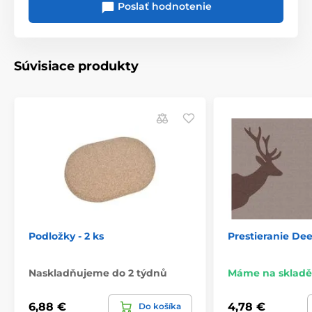
Poslať hodnotenie
Súvisiace produkty
Podložky - 2 ks
Prestieranie Dee
Naskladňujeme do 2 týdnů
Máme na skladě
6,88 €
4,78 €
Do košíka