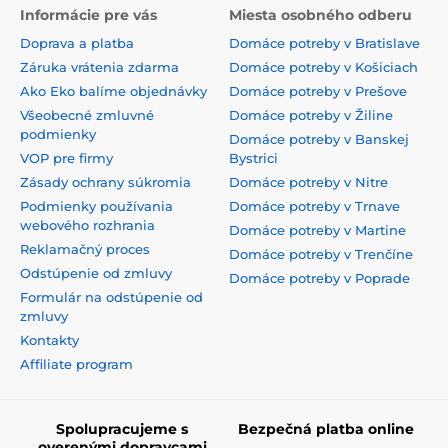
Informácie pre vás
Miesta osobného odberu
Doprava a platba
Domáce potreby v Bratislave
Záruka vrátenia zdarma
Domáce potreby v Košiciach
Ako Eko balíme objednávky
Domáce potreby v Prešove
Všeobecné zmluvné
Domáce potreby v Žiline
podmienky
Domáce potreby v Banskej
VOP pre firmy
Bystrici
Zásady ochrany súkromia
Domáce potreby v Nitre
Podmienky používania
Domáce potreby v Trnave
webového rozhrania
Domáce potreby v Martine
Reklamačný proces
Domáce potreby v Trenčíne
Odstúpenie od zmluvy
Domáce potreby v Poprade
Formulár na odstúpenie od
zmluvy
Kontakty
Affiliate program
Spolupracujeme s
Bezpečná platba online
overenými dopravcami