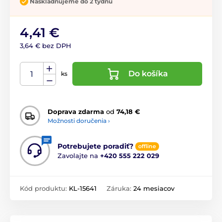
Naskladňujeme do 2 týdnů
4,41 €
3,64 € bez DPH
Do košíka
ks
Doprava zdarma
od
74,18 €
Možnosti doručenia ›
Potrebujete poradiť?
offline
Zavolajte na
+420 555 222 029
Kód produktu:
KL-15641
Záruka:
24 mesiacov