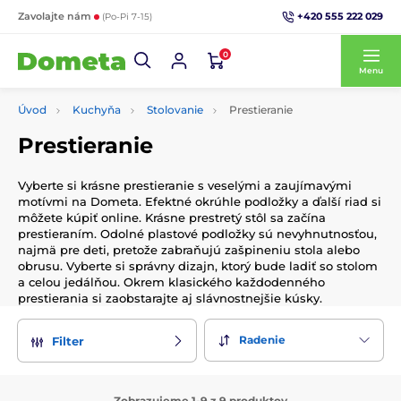
+420 555 222 029
Zavolajte nám
(Po-Pi 7-15)
0
Menu
Úvod
Kuchyňa
Stolovanie
Prestieranie
Prestieranie
Vyberte si krásne prestieranie s veselými a zaujímavými
motívmi na Dometa. Efektné okrúhle podložky a ďalší riad si
môžete kúpiť online. Krásne prestretý stôl sa začína
prestieraním. Odolné plastové podložky sú nevyhnutnosťou,
najmä pre deti, pretože zabraňujú zašpineniu stola alebo
obrusu. Vyberte si správny dizajn, ktorý bude ladiť so stolom
a celou jedálňou. Okrem klasického každodenného
prestierania si zaobstarajte aj slávnostnejšie kúsky.
Radenie
Filter
Zobrazujeme 1-9 z 9 produktov