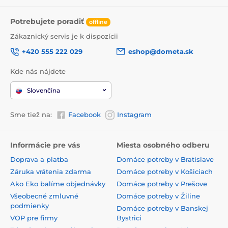
Potrebujete poradiť
offline
Zákaznický servis je k dispozícii
+420 555 222 029
eshop@dometa.sk
Kde nás nájdete
Slovenčina
Sme tiež na:
Facebook
Instagram
Informácie pre vás
Miesta osobného odberu
Doprava a platba
Domáce potreby v Bratislave
Záruka vrátenia zdarma
Domáce potreby v Košiciach
Ako Eko balíme objednávky
Domáce potreby v Prešove
Všeobecné zmluvné
Domáce potreby v Žiline
podmienky
Domáce potreby v Banskej
VOP pre firmy
Bystrici