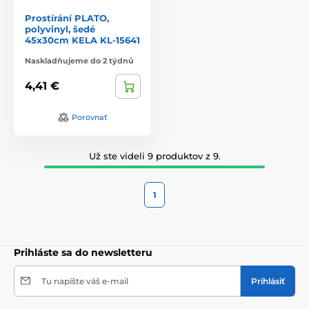
Prostírání PLATO,
polyvinyl, šedé
45x30cm KELA KL-15641
Naskladňujeme do 2 týdnů
4,41 €
Porovnať
Už ste videli 9 produktov z 9.
1
Prihláste sa do newsletteru
Tu napíšte váš e-mail
Prihlásiť