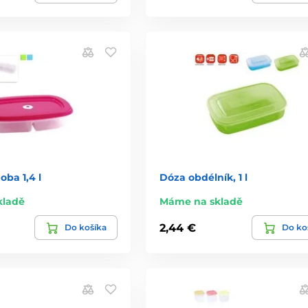
ba 1,4 l
Dóza obdélník, 1 l
kladě
Máme na skladě
2,44 €
Do košíka
Do ko