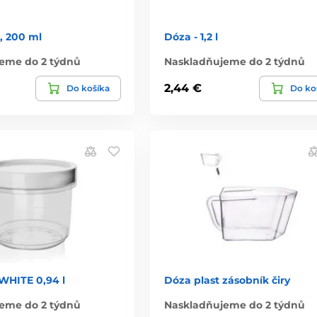
, 200 ml
Dóza - 1,2 l
eme do 2 týdnů
Naskladňujeme do 2 týdnů
2,44 €
Do košíka
Do ko
WHITE 0,94 l
Dóza plast zásobník čiry
eme do 2 týdnů
Naskladňujeme do 2 týdnů