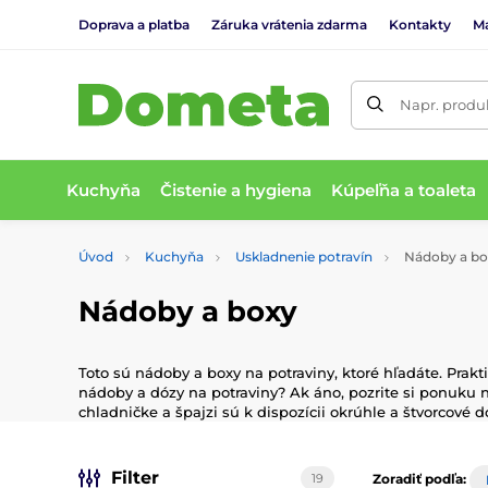
Doprava a platba
Záruka vrátenia zdarma
Kontakty
M
Napr. produk
Kuchyňa
Čistenie a hygiena
Kúpeľňa a toaleta
Úvod
Kuchyňa
Uskladnenie potravín
Nádoby a bo
Nádoby a boxy
Toto sú nádoby a boxy na potraviny, ktoré hľadáte. Prak
nádoby a dózy na potraviny? Ak áno, pozrite si ponuku na
chladničke a špajzi sú k dispozícii okrúhle a štvorcové d
Filter
19
Zoradiť podľa: