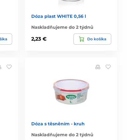
Dóza plast WHITE 0,56 l
Naskladňujeme do 2 týdnů
2,23 €
šíka
Do košíka
Dóza s těsněním - kruh
Naskladňujeme do 2 týdnů