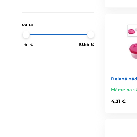
cena
1.61 €
10.66 €
Delená nádo
Máme na s
4,21 €