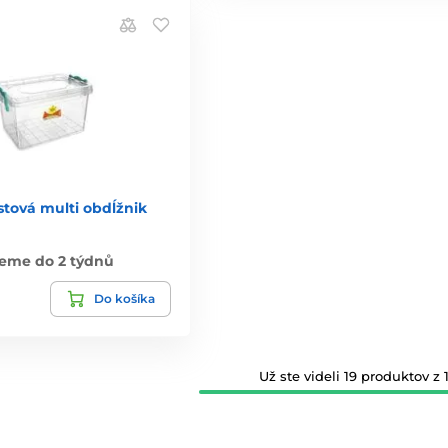
stová multi obdĺžnik
eme do 2 týdnů
Do košíka
Už ste videli 19 produktov z 1