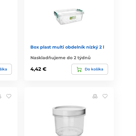
Box plast multi obdelník nízký 2 l
Naskladňujeme do 2 týdnů
4,42 €
šíka
Do košíka