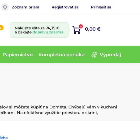
Zoznam prianí
Registrovať sa
Prihlásiť sa
0
e
Nakúpte ešte za
74,35 €
0,00 €
a získajte
dopravu zdarma
Papiernictvo
Kompletná ponuka
Výpredaj
eriálov si môžete kúpiť na Dometa. Chýbajú vám v kuchyni
kami. Na efektívne využitie priestoru v skrini,
ieho