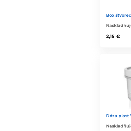
Box štvorec
Naskladňuj
2,15 €
Dóza plast 
Naskladňuj