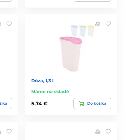
Dóza, 1,3 l
Máme na skladě
5,74 €
šíka
Do košíka