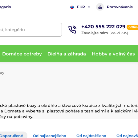
agazín
Porovnávanie
EUR
+420 555 222 029
offlin
t, kategóriu
Zavolajte nám
(Po-Pi 7-15)
Domáce potreby
Dielňa a záhrada
Hobby a voľný čas
xy
tické plastové boxy a okrúhle a štvorcové krabice z kvalitných mat
 Dometa a vyberte si plastové poháre s tesniacimi a klasickými vieč
ózy na potraviny.
Doporučené
Od najlacnejšieho
Od najdražšieho
Od najnovš