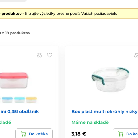
9 produktov
- filtrujte výsledky presne podľa Vašich požiadaviek.
 z 19 produktov
ini 0,35l obdĺžnik
Box plast multi okrúhly nízky 1
kladě
Máme na skladě
3,18 €
Do košíka
Do ko