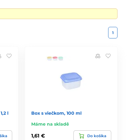
1
,2 l
Box s viečkom, 100 ml
Máme na skladě
1,61 €
šíka
Do košíka