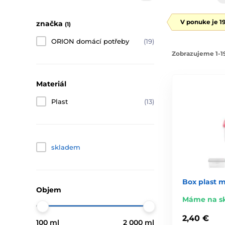
V ponuke je 1
značka
(1)
ORION domácí potřeby
(19)
Zobrazujeme 1-19
Materiál
Plast
(13)
skladem
Box plast m
Objem
Máme na s
2,40 €
100 ml
2 000 ml