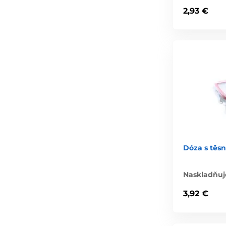
2,93 €
Dóza s těsn
Naskladňuj
3,92 €