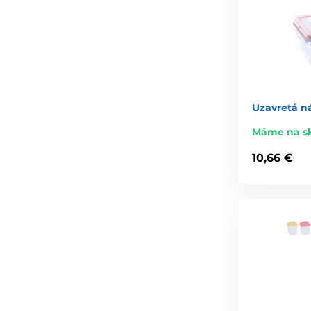
Uzavretá ná
Máme na s
10,66 €