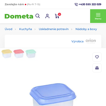
+420 555 222 029
Zavolajte nám
(Po-Pi 7-15)
0
Menu
Úvod
Kuchyňa
Uskladnenie potravín
Nádoby a boxy
Výrobca