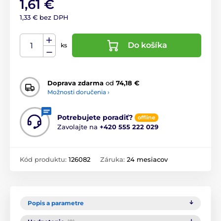
1,61 €
1,33 € bez DPH
Do košíka
ks
Doprava zdarma
od
74,18 €
Možnosti doručenia ›
Potrebujete poradiť?
offline
Zavolajte na
+420 555 222 029
Kód produktu:
126082
Záruka:
24 mesiacov
Popis a parametre