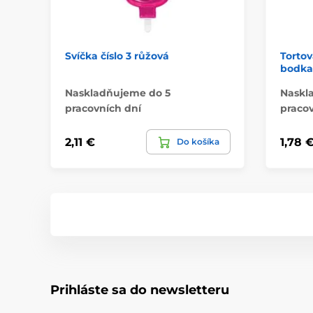
Svíčka číslo 3 růžová
Tortov
bodka
Naskladňujeme do 5
Naskl
pracovních dní
pracov
2,11 €
1,78 
Do košíka
Prihláste sa do newsletteru