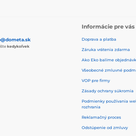
Informácie pre vás
p@dometa.sk
Doprava a platba
íšte
kedykoľvek
Záruka vrátenia zdarma
Ako Eko balíme objednáv
Všeobecné zmluvné podm
VOP pre firmy
Zásady ochrany súkromia
Podmienky používania w
rozhrania
Reklamačný proces
Odstúpenie od zmluvy