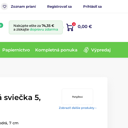
Zoznam prianí
Registrovať sa
Prihlásiť sa
0
e
Nakúpte ešte za
74,35 €
0,00 €
a získajte
dopravu zdarma
Papiernictvo
Kompletná ponuka
Výpredaj
 sviečka 5,
Zobraziť ďalšie produkty ›
odrá, 7 cm