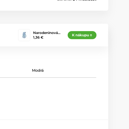
Narodeninová…
K nákupu
1,36 €
Modrá