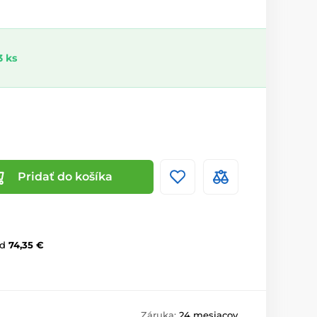
 ks
Pridať do košíka
d
74,35 €
Záruka:
24 mesiacov