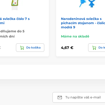
á sviečka číslo 7 s
Narodeninová sviečka s
mi
pichacím stojanom - čísli
modrá 9
adňujeme do 5
ních dní
Máme na skladě
€
4,67 €
Do košíka
Do k
Tu napíšte váš e-mail