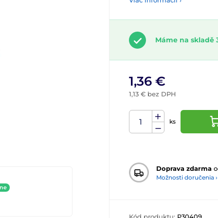
Viac informácií ›
Máme na skladě 3
1,36 €
1,13 € bez DPH
ks
Doprava zdarma
o
Možnosti doručenia ›
ine
Kód produktu:
P30409