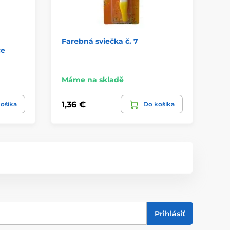
Farebná sviečka č. 7
Na
ce
7 
Máme na skladě
Má
1,36 €
1,
ošíka
Do košíka
Prihlásiť