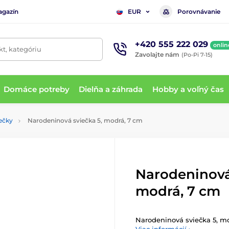
agazín
Porovnávanie
EUR
+420 555 222 029
onlin
t, kategóriu
Zavolajte nám
(Po-Pi 7-15)
Domáce potreby
Dielňa a záhrada
Hobby a voľný čas
ečky
Narodeninová sviečka 5, modrá, 7 cm
Narodeninová
modrá, 7 cm
Narodeninová sviečka 5, m