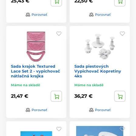
25,43 €
22,50 €
Porovnať
Porovnať
Sada krajok Textured
Sada piestových
Lace Set 2 - vypichovač
Vypichovač Kopretiny
nátlačná krajka
4ks
Máme na skladě
Máme na skladě
21,47 €
36,27 €
Porovnať
Porovnať