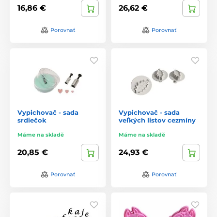
16,86 €
26,62 €
Porovnať
Porovnať
Vypichovač - sada
Vypichovač - sada
srdiečok
veľkých listov cezmíny
Máme na skladě
Máme na skladě
20,85 €
24,93 €
Porovnať
Porovnať