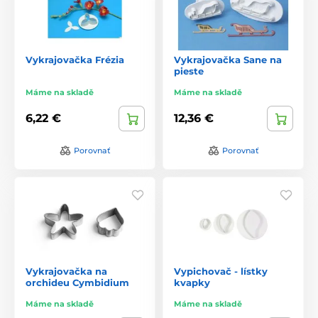
Vykrajovačka Frézia
Vykrajovačka Sane na
pieste
Máme na skladě
Máme na skladě
6,22 €
12,36 €
Porovnať
Porovnať
Vykrajovačka na
Vypichovač - lístky
orchideu Cymbidium
kvapky
Máme na skladě
Máme na skladě