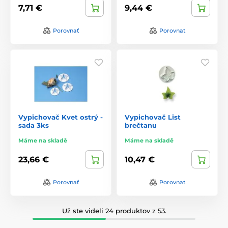
7,71 €
9,44 €
Porovnať
Porovnať
Vypichovač Kvet ostrý -
Vypichovač List
sada 3ks
brečtanu
Máme na skladě
Máme na skladě
23,66 €
10,47 €
Porovnať
Porovnať
Už ste videli 24 produktov z 53.