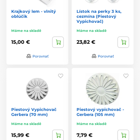
Krajkový lem - vlnitý
Lístok na perky 3 ks,
oblúčik
cezmína (Piestový
Vypichovač)
Máme na skladě
Máme na skladě
15,00 €
23,82 €
Porovnať
Porovnať
Piestový Vypichovač
Piestový vypichovač -
Gerbera (70 mm)
Gerbera (105 mm)
Máme na skladě
Máme na skladě
15,99 €
7,79 €