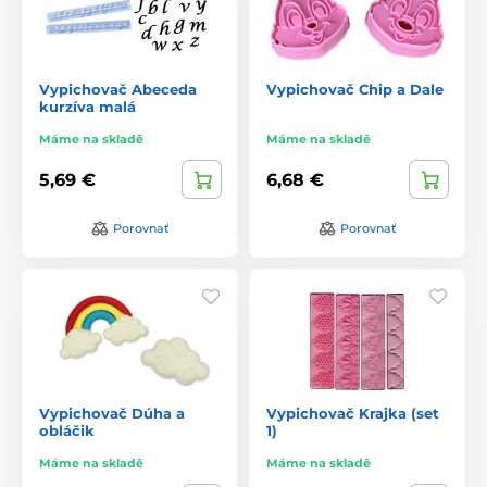
Vypichovač Abeceda
Vypichovač Chip a Dale
kurzíva malá
Máme na skladě
Máme na skladě
5,69 €
6,68 €
Porovnať
Porovnať
Vypichovač Dúha a
Vypichovač Krajka (set
obláčik
1)
Máme na skladě
Máme na skladě