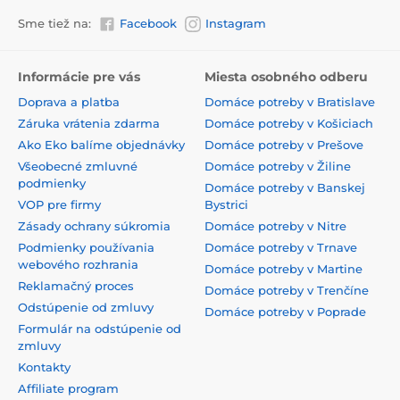
Sme tiež na:
Facebook
Instagram
Informácie pre vás
Miesta osobného odberu
Doprava a platba
Domáce potreby v Bratislave
Záruka vrátenia zdarma
Domáce potreby v Košiciach
Ako Eko balíme objednávky
Domáce potreby v Prešove
Všeobecné zmluvné
Domáce potreby v Žiline
podmienky
Domáce potreby v Banskej
VOP pre firmy
Bystrici
Zásady ochrany súkromia
Domáce potreby v Nitre
Podmienky používania
Domáce potreby v Trnave
webového rozhrania
Domáce potreby v Martine
Reklamačný proces
Domáce potreby v Trenčíne
Odstúpenie od zmluvy
Domáce potreby v Poprade
Formulár na odstúpenie od
zmluvy
Kontakty
Affiliate program