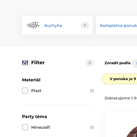
Kuchyňa
Kompletná ponuk
9
Filter
9
Zoradiť podľa:
V ponuke je 9
Materiál
Plast
(1)
Zobrazujeme 1-9
Party téma
Minecraft
(1)