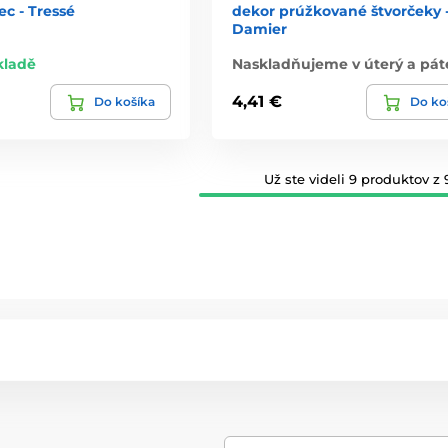
ec - Tressé
dekor prúžkované štvorčeky 
Damier
kladě
Naskladňujeme v úterý a pát
4,41 €
Do košíka
Do ko
Už ste videli 9 produktov z 