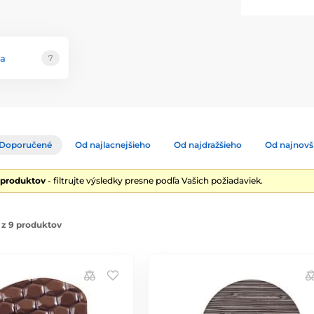
a
7
Doporučené
Od najlacnejšieho
Od najdražšieho
Od najnovš
 produktov
- filtrujte výsledky presne podľa Vašich požiadaviek.
 z 9 produktov