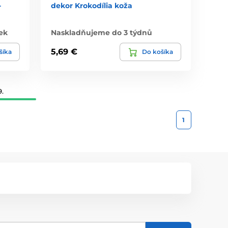
-
dekor Krokodília koža
ek
Naskladňujeme do 3 týdnů
5,69 €
šíka
Do košíka
9.
1