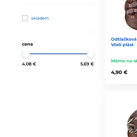
skladem
Odtlačková 
cena
Včelí plást
Máme na s
4.08 €
5.69 €
4,90 €