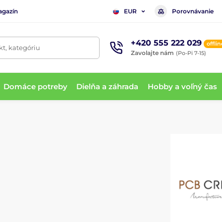
agazín
Porovnávanie
EUR
+420 555 222 029
offlin
t, kategóriu
Zavolajte nám
(Po-Pi 7-15)
Domáce potreby
Dielňa a záhrada
Hobby a voľný čas