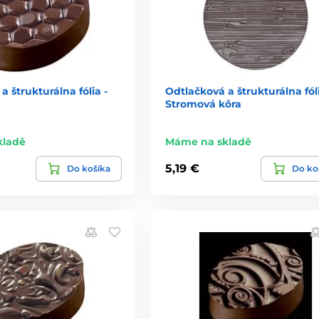
a štrukturálna fólia -
Odtlačková a štrukturálna fól
Stromová kôra
kladě
Máme na skladě
5,19 €
Do košíka
Do ko