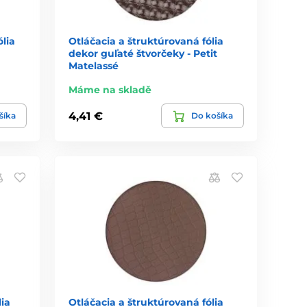
ólia
Otláčacia a štruktúrovaná fólia
dekor guľaté štvorčeky - Petit
Matelassé
Máme na skladě
4,41 €
šíka
Do košíka
ia
Otláčacia a štruktúrovaná fólia