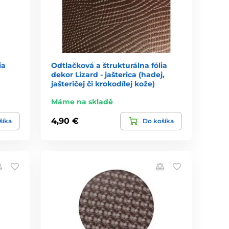
ia
Odtlačková a štrukturálna fólia
dekor Lizard - jašterica (hadej,
jašteričej či krokodílej kože)
Máme na skladě
4,90 €
šíka
Do košíka