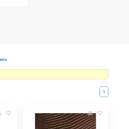
ieho
1