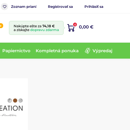
Zoznam prianí
Registrovať sa
Prihlásiť sa
0
e
Nakúpte ešte za
74,18 €
0,00 €
a získajte
dopravu zdarma
Papiernictvo
Kompletná ponuka
Výpredaj