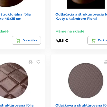
štrukturálna fólia
Odtláčacia a štruktúrovacia f
ko 40x25 cm
Kvety s kašmírom Floral
kladě
Máme na skladě
4,95 €
Do košíka
Do ko
 štruktúrovaná fólia
Otlačková a štruktúrovaná fól