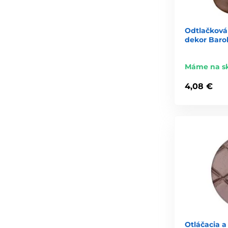
Odtlačková 
dekor Baro
Máme na s
4,08 €
Otláčacia a