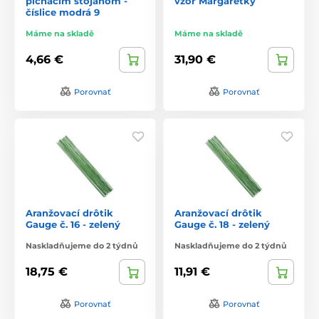
pichacím stojanom -
vzor Margarétky
číslice modrá 9
Máme na skladě
Máme na skladě
4,66 €
31,90 €
Porovnať
Porovnať
Aranžovací drôtik
Aranžovací drôtik
Gauge č. 16 - zelený
Gauge č. 18 - zelený
Naskladňujeme do 2 týdnů
Naskladňujeme do 2 týdnů
18,75 €
11,91 €
Porovnať
Porovnať