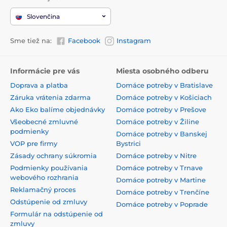
Slovenčina
Sme tiež na:
Facebook
Instagram
Informácie pre vás
Miesta osobného odberu
Doprava a platba
Domáce potreby v Bratislave
Záruka vrátenia zdarma
Domáce potreby v Košiciach
Ako Eko balíme objednávky
Domáce potreby v Prešove
Všeobecné zmluvné
Domáce potreby v Žiline
podmienky
Domáce potreby v Banskej
VOP pre firmy
Bystrici
Zásady ochrany súkromia
Domáce potreby v Nitre
Podmienky používania
Domáce potreby v Trnave
webového rozhrania
Domáce potreby v Martine
Reklamačný proces
Domáce potreby v Trenčíne
Odstúpenie od zmluvy
Domáce potreby v Poprade
Formulár na odstúpenie od
zmluvy