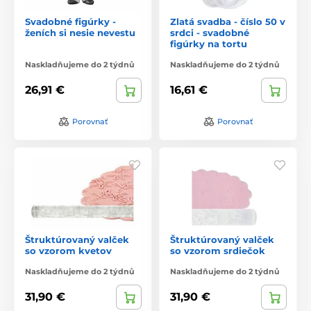
Svadobné figúrky -
Zlatá svadba - číslo 50 v
ženích si nesie nevestu
srdci - svadobné
figúrky na tortu
Naskladňujeme do 2 týdnů
Naskladňujeme do 2 týdnů
26,91 €
16,61 €
Porovnať
Porovnať
Štruktúrovaný valček
Štruktúrovaný valček
so vzorom kvetov
so vzorom srdiečok
Naskladňujeme do 2 týdnů
Naskladňujeme do 2 týdnů
31,90 €
31,90 €