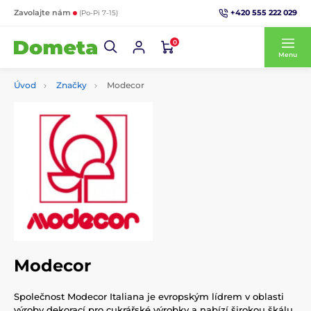
+420 555 222 029
Zavolajte nám
(Po-Pi 7-15)
0
Menu
Úvod
Značky
Modecor
Modecor
Společnost Modecor Italiana je evropským lídrem v oblasti
výroby dekorací pro cukrářské výrobky a nabízí širokou škálu