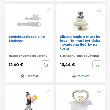
Modelovacie radielko
Silueta nápis It must be
Modecor
love - To musí byť láska
- svadobná figúrky na
tortu
Naskladňujeme do 2 týdnů
Naskladňujeme do 2 týdnů
12,40 €
16,44 €
Porovnať
Porovnať