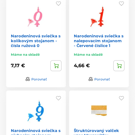
Narodeninová sviečka s
Narodeninová sviečka s
kolíkovým stojanom -
nalepovacím stojanom
čísla ružová 0
- Červené číslice 1
Máme na skladě
Máme na skladě
7,17 €
4,66 €
Porovnať
Porovnať
Narodeninová sviečka s
Štruktúrovaný valček