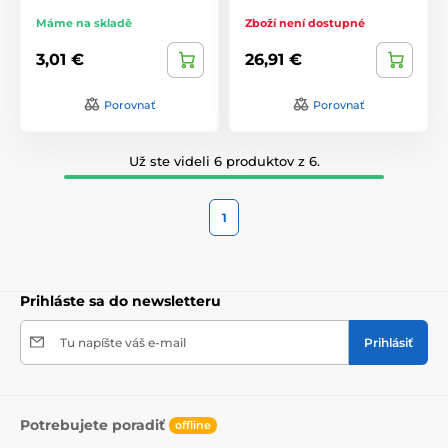
Máme na skladě
Zboží není dostupné
3,01 €
26,91 €
Porovnať
Porovnať
Už ste videli 6 produktov z 6.
1
Prihláste sa do newsletteru
Tu napíšte váš e-mail
Prihlásiť
Potrebujete poradiť
offline