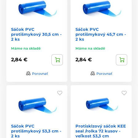
Sáčok PVC
Sáčok PVC
protišmykový 30,5 cm -
protišmykový 45,7 cm -
2 ks
2 ks
Máme na skladě
Máme na skladě
2,84 €
2,84 €
Porovnať
Porovnať
Sáčok PVC
Protisklzový sáčok KEE
protišmykový 53,3 cm -
seal /rolka 72 kusov -
2 ks
veľkost 53,3 cm