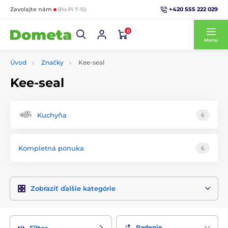
+420 555 222 029
Zavolajte nám
(Po-Pi 7-15)
0
Menu
Úvod
Značky
Kee-seal
Kee-seal
Kuchyňa
6
Kompletná ponuka
6
Zobraziť ďalšie kategórie
Radenie
Filter