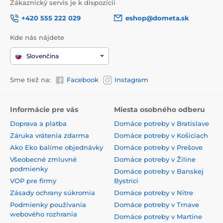
Zákaznický servis je k dispozícii
+420 555 222 029
eshop@dometa.sk
Kde nás nájdete
Slovenčina
Sme tiež na:
Facebook
Instagram
Informácie pre vás
Miesta osobného odberu
Doprava a platba
Domáce potreby v Bratislave
Záruka vrátenia zdarma
Domáce potreby v Košiciach
Ako Eko balíme objednávky
Domáce potreby v Prešove
Všeobecné zmluvné
Domáce potreby v Žiline
podmienky
Domáce potreby v Banskej
VOP pre firmy
Bystrici
Zásady ochrany súkromia
Domáce potreby v Nitre
Podmienky používania
Domáce potreby v Trnave
webového rozhrania
Domáce potreby v Martine