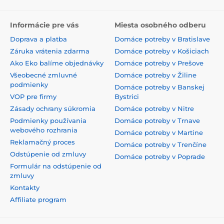
Informácie pre vás
Miesta osobného odberu
Doprava a platba
Domáce potreby v Bratislave
Záruka vrátenia zdarma
Domáce potreby v Košiciach
Ako Eko balíme objednávky
Domáce potreby v Prešove
Všeobecné zmluvné
Domáce potreby v Žiline
podmienky
Domáce potreby v Banskej
VOP pre firmy
Bystrici
Zásady ochrany súkromia
Domáce potreby v Nitre
Podmienky používania
Domáce potreby v Trnave
webového rozhrania
Domáce potreby v Martine
Reklamačný proces
Domáce potreby v Trenčíne
Odstúpenie od zmluvy
Domáce potreby v Poprade
Formulár na odstúpenie od
zmluvy
Kontakty
Affiliate program