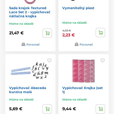
Sada krajok Textured
Vymeniteľný piest
Lace Set 2 - vypichovač
nátlačná krajka
Máme na skladě
Máme na skladě
4,53 €
21,47 €
2,23 €
Porovnať
Porovnať
Vypichovač Abeceda
Vypichovač Krajka (set
kurzíva malá
1)
Máme na skladě
Máme na skladě
5,69 €
9,44 €