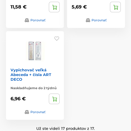
11,58 €
5,69 €
Porovnať
Porovnať
Vypichovač veľká
Abeceda + čísla ART
DECO
Naskladňujeme do 2 týdnů
6,96 €
Porovnať
Už ste videli 17 produktov z 17.