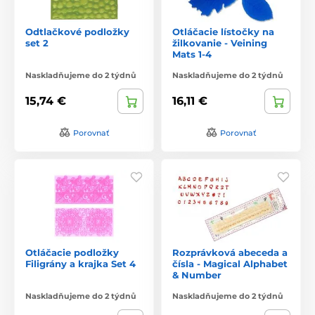
Odtlačkové podložky
Otláčacie lístočky na
set 2
žilkovanie - Veining
Mats 1-4
Naskladňujeme do 2 týdnů
Naskladňujeme do 2 týdnů
15,74 €
16,11 €
Porovnať
Porovnať
Otláčacie podložky
Rozprávková abeceda a
Filigrány a krajka Set 4
čísla - Magical Alphabet
& Number
Naskladňujeme do 2 týdnů
Naskladňujeme do 2 týdnů