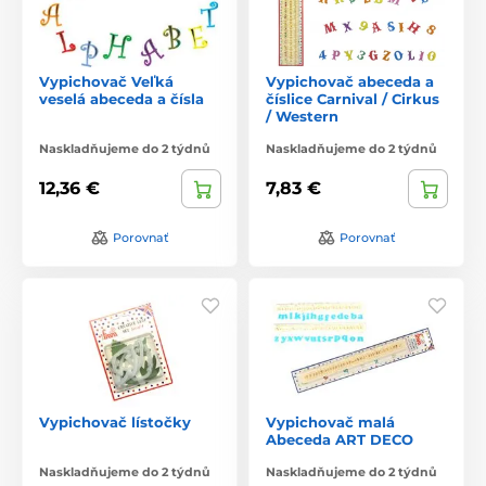
Vypichovač Veľká
Vypichovač abeceda a
veselá abeceda a čísla
číslice Carnival / Cirkus
/ Western
Naskladňujeme do 2 týdnů
Naskladňujeme do 2 týdnů
12,36 €
7,83 €
Porovnať
Porovnať
Vypichovač lístočky
Vypichovač malá
Abeceda ART DECO
Naskladňujeme do 2 týdnů
Naskladňujeme do 2 týdnů