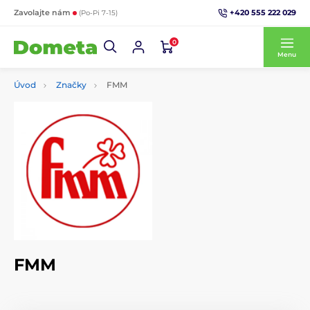
+420 555 222 029
Zavolajte nám
(Po-Pi 7-15)
0
Menu
Úvod
Značky
FMM
FMM