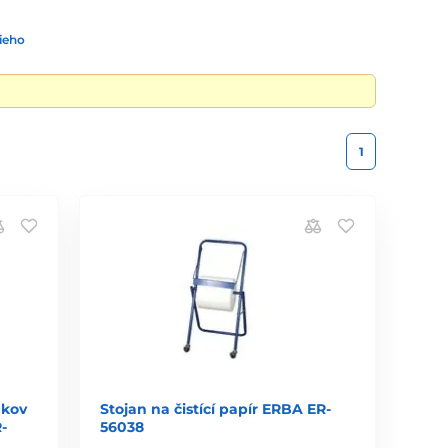
ieho
1
 kov
Stojan na čistící papír ERBA ER-
-
56038