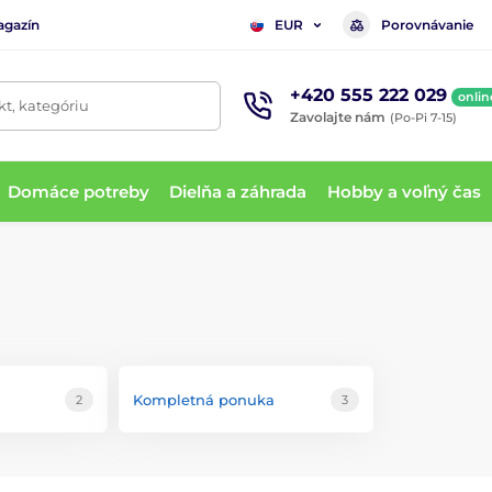
agazín
Porovnávanie
EUR
+420 555 222 029
onlin
t, kategóriu
Zavolajte nám
(Po-Pi 7-15)
Domáce potreby
Dielňa a záhrada
Hobby a voľný čas
Kompletná ponuka
2
3