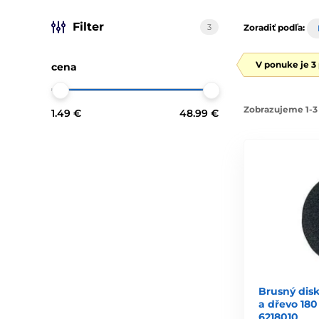
Filter
3
Zoradiť podľa:
V ponuke je 3
cena
Zobrazujeme 1-3 
1.49 €
48.99 €
Brusný disk
a dřevo 18
6218010