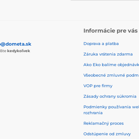
Informácie pre vás
p@dometa.sk
Doprava a platba
íšte
kedykoľvek
Záruka vrátenia zdarma
Ako Eko balíme objednáv
Všeobecné zmluvné podm
VOP pre firmy
Zásady ochrany súkromia
Podmienky používania w
rozhrania
Reklamačný proces
Odstúpenie od zmluvy