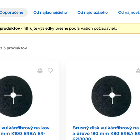
Doporučené
Od najlacnejšieho
Od najdražšieho
Od najnovš
 produktov
- filtrujte výsledky presne podľa Vašich požiadaviek.
z 3 produktov
 vulkánfíbrový na kov
Brusný disk vulkánfíbrový na
0 mm K100 ERBA ER-
a dřevo 180 mm K80 ERBA ER
6218080