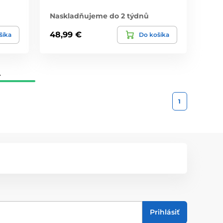
Naskladňujeme do 2 týdnů
48,99 €
šíka
Do košíka
.
1
Prihlásiť