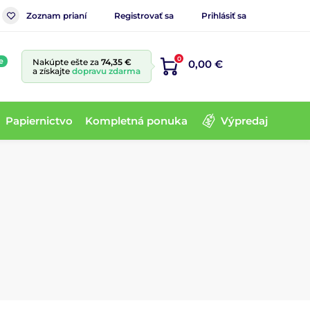
Zoznam prianí
Registrovať sa
Prihlásiť sa
0
e
Nakúpte ešte za
74,35 €
0,00 €
a získajte
dopravu zdarma
Papiernictvo
Kompletná ponuka
Výpredaj