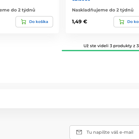
eme do 2 týdnů
Naskladňujeme do 2 týdnů
1,49 €
Do košíka
Do ko
Už ste videli 3 produkty z 3
Tu napíšte váš e-mail