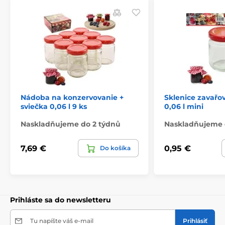
Nádoba na konzervovanie +
Sklenice zavařo
sviečka 0,06 l 9 ks
0,06 l mini
Naskladňujeme do 2 týdnů
Naskladňujeme 
7,69 €
0,95 €
Do košíka
Prihláste sa do newsletteru
Tu napíšte váš e-mail
Prihlásiť