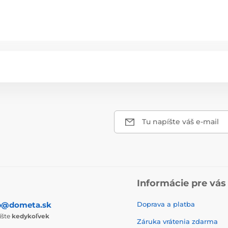
Tu napíšte váš e-mail
Informácie pre vás
p@dometa.sk
Doprava a platba
íšte
kedykoľvek
Záruka vrátenia zdarma