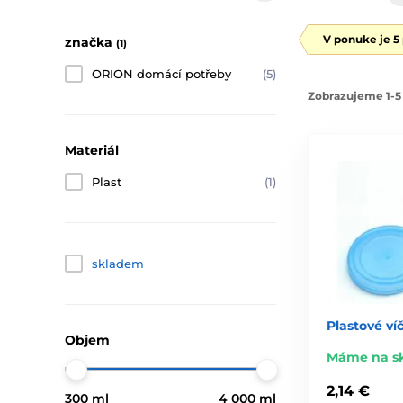
V ponuke je 5
značka
(1)
ORION domácí potřeby
(5)
Zobrazujeme 1-5 
Materiál
Plast
(1)
skladem
Plastové ví
Objem
Máme na s
2,14 €
300 ml
4 000 ml