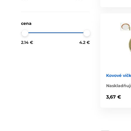
cena
2.14 €
4.2 €
Kovové víč
Naskladňuj
3,67 €