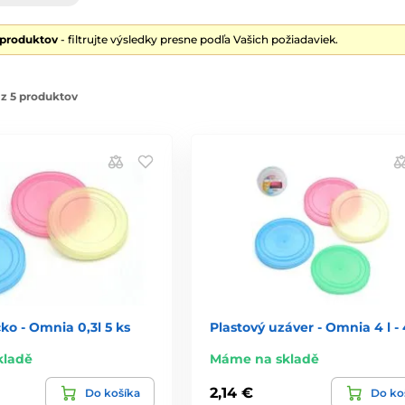
 produktov
- filtrujte výsledky presne podľa Vašich požiadaviek.
z 5 produktov
čko - Omnia 0,3l 5 ks
Plastový uzáver - Omnia 4 l - 
kladě
Máme na skladě
2,14 €
Do košíka
Do ko