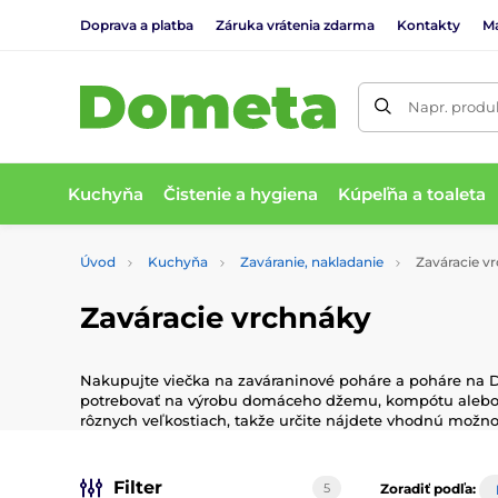
Doprava a platba
Záruka vrátenia zdarma
Kontakty
M
Napr. produk
Kuchyňa
Čistenie a hygiena
Kúpeľňa a toaleta
Úvod
Kuchyňa
Zaváranie, nakladanie
Zaváracie v
Zaváracie vrchnáky
Nakupujte viečka na zaváraninové poháre a poháre na D
potrebovať na výrobu domáceho džemu, kompótu alebo n
rôznych veľkostiach, takže určite nájdete vhodnú možn
Filter
5
Zoradiť podľa: