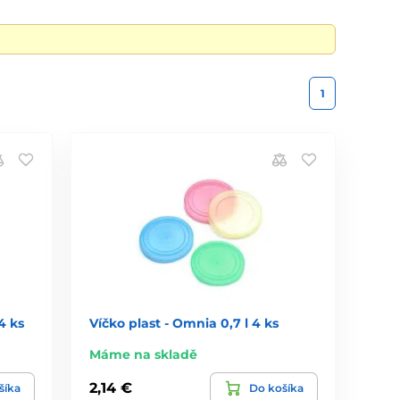
1
4 ks
Víčko plast - Omnia 0,7 l 4 ks
Máme na skladě
2,14 €
šíka
Do košíka