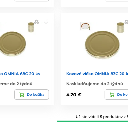
ko OMNIA 68C 20 ks
Kovové víčko OMNIA 83C 20 k
eme do 2 týdnů
Naskladňujeme do 2 týdnů
4,20 €
Do košíka
Do ko
Už ste videli 5 produktov z 5