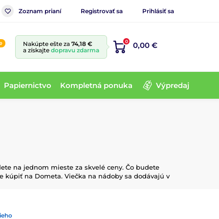
Zoznam prianí
Registrovať sa
Prihlásiť sa
0
e
Nakúpte ešte za
74,18 €
0,00 €
a získajte
dopravu zdarma
Papiernictvo
Kompletná ponuka
Výpredaj
dete na jednom mieste za skvelé ceny. Čo budete
e kúpiť na Dometa. Viečka na nádoby sa dodávajú v
ieho