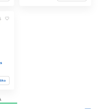
s
šíka
.