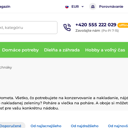
agazín
Porovnávanie
EUR
+420 555 222 029
offlin
t, kategóriu
Zavolajte nám
(Po-Pi 7-15)
Domáce potreby
Dielňa a záhrada
Hobby a voľný čas
rchnáky
ometa. Všetko, čo potrebujete na konzervovanie a nakladanie, náj
akladanej zeleniny? Poháre a viečka na poháre. A oboje si môžet
osť pre vašu konkrétnu nádobu.
Doporučené
Od najlacnejšieho
Od najdražšieho
Od najnovš