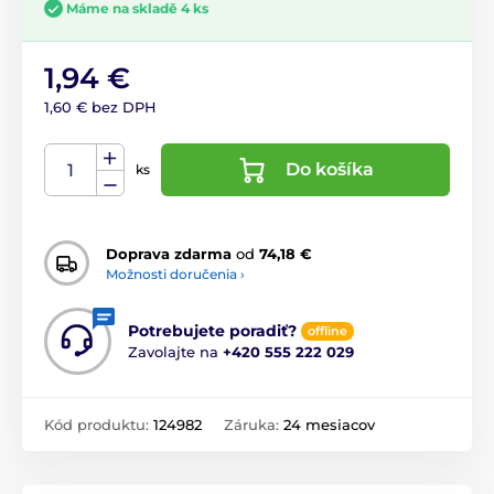
Máme na skladě 4 ks
1,94 €
1,60 € bez DPH
Do košíka
ks
Doprava zdarma
od
74,18 €
Možnosti doručenia ›
Potrebujete poradiť?
offline
Zavolajte na
+420 555 222 029
Kód produktu:
124982
Záruka:
24 mesiacov