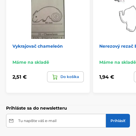
Vykrajovač chameleón
Nerezový rezač
Máme na skladě
Máme na skladě
2,51 €
1,94 €
Do košíka
Prihláste sa do newsletteru
Tu napíšte váš e-mail
Prihlásiť