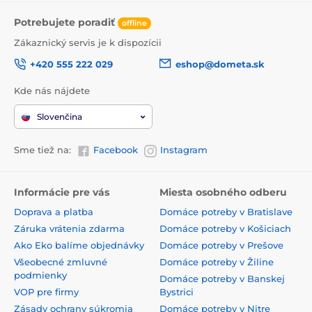
Potrebujete poradiť
offline
Zákaznický servis je k dispozícii
+420 555 222 029
eshop@dometa.sk
Kde nás nájdete
Slovenčina
Sme tiež na:
Facebook
Instagram
Informácie pre vás
Miesta osobného odberu
Doprava a platba
Domáce potreby v Bratislave
Záruka vrátenia zdarma
Domáce potreby v Košiciach
Ako Eko balíme objednávky
Domáce potreby v Prešove
Všeobecné zmluvné
Domáce potreby v Žiline
podmienky
Domáce potreby v Banskej
VOP pre firmy
Bystrici
Zásady ochrany súkromia
Domáce potreby v Nitre