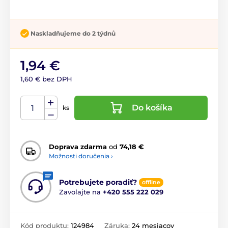
Naskladňujeme do 2 týdnů
1,94 €
1,60 € bez DPH
Do košíka
ks
Doprava zdarma
od
74,18 €
Možnosti doručenia ›
Potrebujete poradiť?
offline
Zavolajte na
+420 555 222 029
Kód produktu:
124984
Záruka:
24 mesiacov