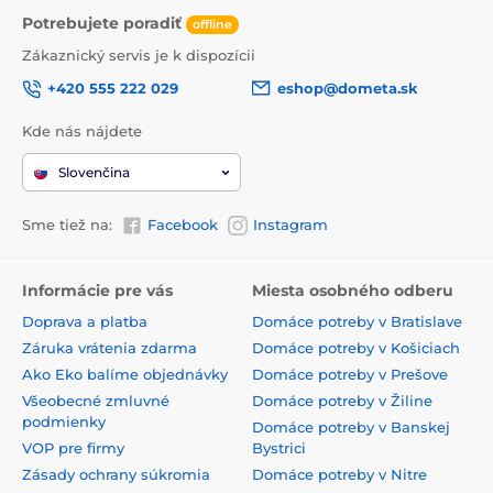
Potrebujete poradiť
offline
Zákaznický servis je k dispozícii
+420 555 222 029
eshop@dometa.sk
Kde nás nájdete
Slovenčina
Sme tiež na:
Facebook
Instagram
Informácie pre vás
Miesta osobného odberu
Doprava a platba
Domáce potreby v Bratislave
Záruka vrátenia zdarma
Domáce potreby v Košiciach
Ako Eko balíme objednávky
Domáce potreby v Prešove
Všeobecné zmluvné
Domáce potreby v Žiline
podmienky
Domáce potreby v Banskej
VOP pre firmy
Bystrici
Zásady ochrany súkromia
Domáce potreby v Nitre