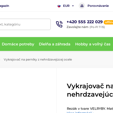
agazín
Porovnávanie
EUR
+420 555 222 029
offlin
t, kategóriu
Zavolajte nám
(Po-Pi 7-15)
Domáce potreby
Dielňa a záhrada
Hobby a voľný čas
Vykrajovač na perníky z nehrdzavejúcej ocele
Vykrajovač na
nehrdzavejúc
Rezák v tvare VELRYBY. Mat