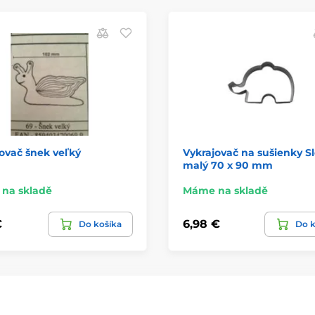
ovač šnek veľký
Vykrajovač na sušienky Sl
malý 70 x 90 mm
na skladě
Máme na skladě
€
6,98 €
Do košíka
Do k