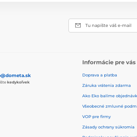
Tu napíšte váš e-mail
Informácie pre vás
p@dometa.sk
Doprava a platba
íšte
kedykoľvek
Záruka vrátenia zdarma
Ako Eko balíme objednáv
Všeobecné zmluvné podm
VOP pre firmy
Zásady ochrany súkromia