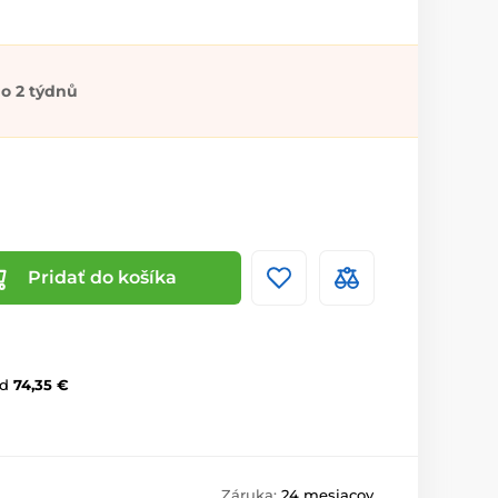
o 2 týdnů
Pridať do košíka
d
74,35 €
Záruka:
24 mesiacov