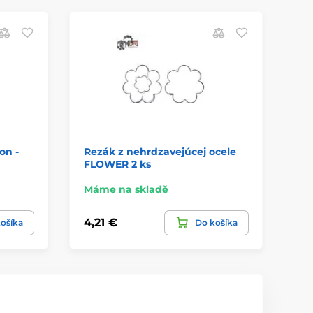
on -
Rezák z nehrdzavejúcej ocele
Vý
FLOWER 2 ks
Máme na skladě
Má
4,21 €
2,
ošíka
Do košíka