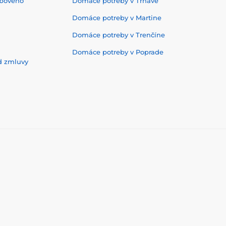
ebového
Domáce potreby v Trnave
Domáce potreby v Martine
Domáce potreby v Trenčíne
Domáce potreby v Poprade
d zmluvy