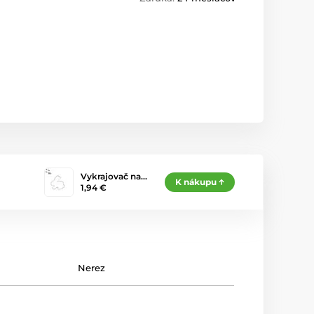
Vykrajovač na…
K nákupu
1,94 €
Nerez