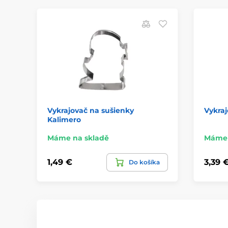
Vykrajovač na sušienky
Vykraj
Kalimero
Máme na skladě
Máme 
1,49 €
3,39 
Do košíka