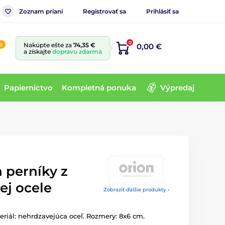
Zoznam prianí
Registrovať sa
Prihlásiť sa
0
e
Nakúpte ešte za
74,35 €
0,00 €
a získajte
dopravu zdarma
Papiernictvo
Kompletná ponuka
Výpredaj
 perníky z
ej ocele
Zobraziť ďalšie produkty ›
eriál: nehrdzavejúca oceľ. Rozmery: 8x6 cm.