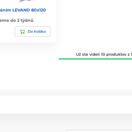
váním LEVAND 80x120
eme do 2 týdnů
Do košíka
Už ste videli 10 produktov z 1