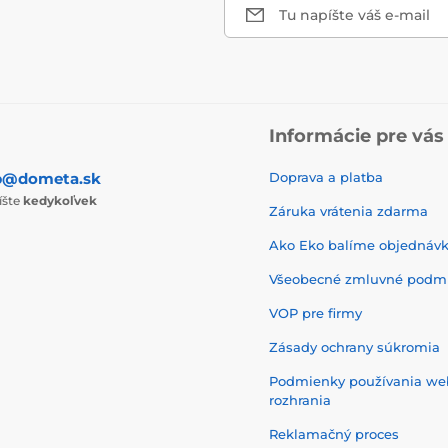
Tu napíšte váš e-mail
Informácie pre vás
p@dometa.sk
Doprava a platba
íšte
kedykoľvek
Záruka vrátenia zdarma
Ako Eko balíme objednáv
Všeobecné zmluvné podm
VOP pre firmy
Zásady ochrany súkromia
Podmienky používania w
rozhrania
Reklamačný proces