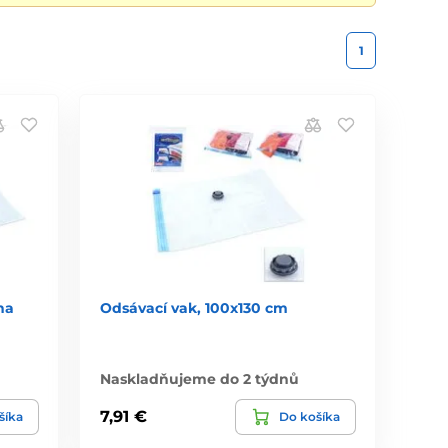
1
na
Odsávací vak, 100x130 cm
Naskladňujeme do 2 týdnů
7,91 €
šíka
Do košíka