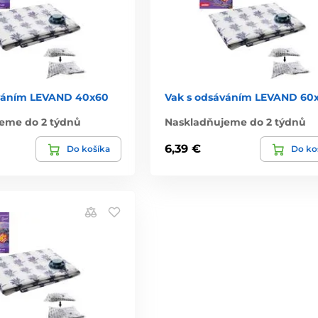
váním LEVAND 40x60
Vak s odsáváním LEVAND 60
eme do 2 týdnů
Naskladňujeme do 2 týdnů
6,39 €
Do košíka
Do ko