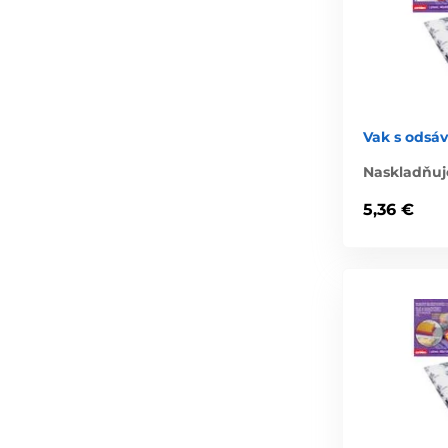
Vak s odsá
Naskladňuj
5,36 €