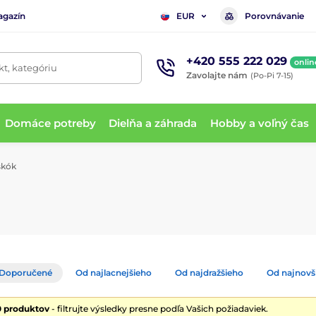
agazín
Porovnávanie
EUR
+420 555 222 029
onlin
t, kategóriu
Zavolajte nám
(Po-Pi 7-15)
Domáce potreby
Dielňa a záhrada
Hobby a voľný čas
kók
Doporučené
Od najlacnejšieho
Od najdražšieho
Od najnovš
0 produktov
- filtrujte výsledky presne podľa Vašich požiadaviek.