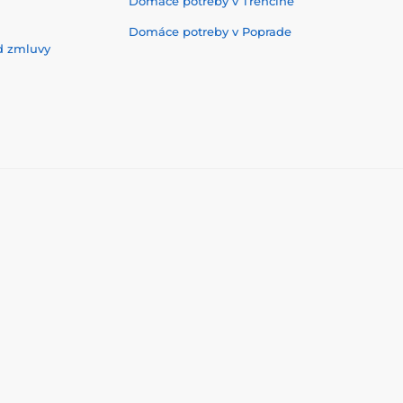
Domáce potreby v Trenčíne
Domáce potreby v Poprade
d zmluvy