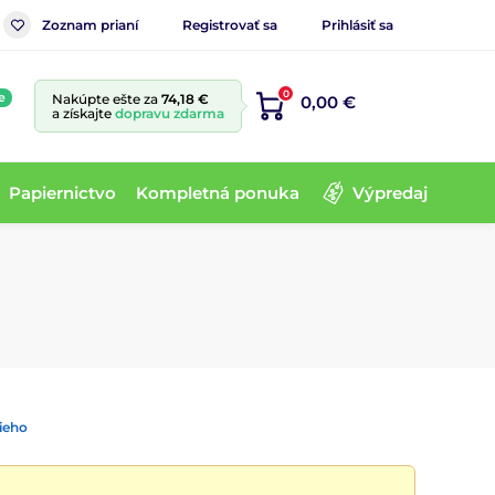
Zoznam prianí
Registrovať sa
Prihlásiť sa
0
e
Nakúpte ešte za
74,18 €
0,00 €
a získajte
dopravu zdarma
Papiernictvo
Kompletná ponuka
Výpredaj
ieho