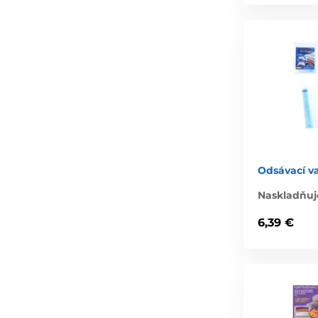
Odsávací v
Naskladňuj
6,39 €