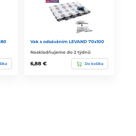
x80
Vak s odsáváním LEVAND 70x100
Naskladňujeme do 2 týdnů
6,88 €
šíka
Do košíka