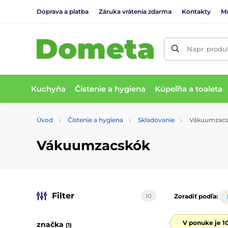
Doprava a platba
Záruka vrátenia zdarma
Kontakty
M
Napr. produk
Kuchyňa
Čistenie a hygiena
Kúpeľňa a toaleta
Úvod
Čistenie a hygiena
Skladovanie
Vákuumzacs
Vákuumzacskók
Filter
10
Zoradiť podľa:
V ponuke je 1
značka
(1)