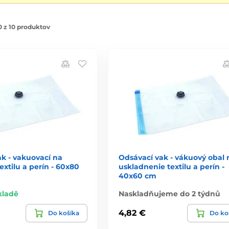
 z 10 produktov
k - vakuovací na
Odsávací vak - vákuový obal 
extilu a perín - 60x80
uskladnenie textilu a perín -
40x60 cm
kladě
Naskladňujeme do 2 týdnů
4,82 €
Do košíka
Do ko