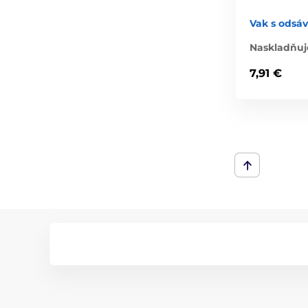
Vak s odsá
Naskladňuj
7,91 €