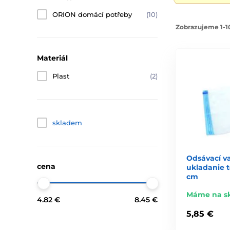
ORION domácí potřeby
(10)
Zobrazujeme 1-10
Materiál
Plast
(2)
skladem
Odsávací va
cena
ukladanie t
cm
Máme na s
4.82 €
8.45 €
5,85 €