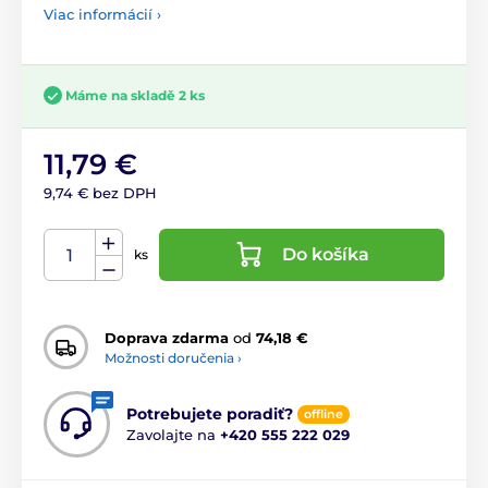
Viac informácií ›
Máme na skladě 2 ks
11,79 €
9,74 € bez DPH
Do košíka
ks
Doprava zdarma
od
74,18 €
Možnosti doručenia ›
Potrebujete poradiť?
offline
Zavolajte na
+420 555 222 029