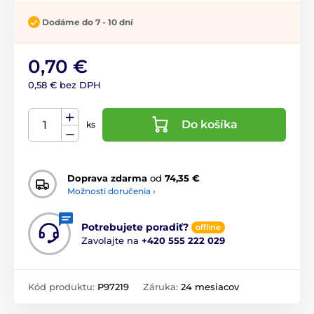
Dodáme do 7 - 10 dní
0,70 €
0,58 € bez DPH
Do košíka
ks
Doprava zdarma
od
74,35 €
Možnosti doručenia ›
Potrebujete poradiť?
offline
Zavolajte na
+420 555 222 029
Kód produktu:
P97219
Záruka:
24 mesiacov