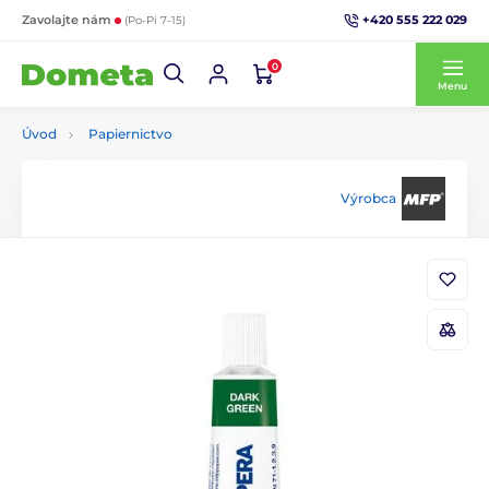
+420 555 222 029
Zavolajte nám
(Po-Pi 7-15)
0
Menu
Úvod
Papiernictvo
Výrobca