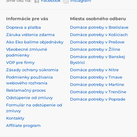
Sme tiež na:
Facebook
Instagram
Informácie pre vás
Miesta osobného odberu
Doprava a platba
Domáce potreby v Bratislave
Záruka vrátenia zdarma
Domáce potreby v Košiciach
Ako Eko balíme objednávky
Domáce potreby v Prešove
Všeobecné zmluvné
Domáce potreby v Žiline
podmienky
Domáce potreby v Banskej
VOP pre firmy
Bystrici
Zásady ochrany súkromia
Domáce potreby v Nitre
Podmienky používania
Domáce potreby v Trnave
webového rozhrania
Domáce potreby v Martine
Reklamačný proces
Domáce potreby v Trenčíne
Odstúpenie od zmluvy
Domáce potreby v Poprade
Formulár na odstúpenie od
zmluvy
Kontakty
Affiliate program