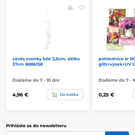
závěs zvonky bílé 3,5cm, délka
pohlednice sr R
37cm 8886158
glitr+výsek+UV 
Dodáme do 7 - 10 dní
Dodáme do 7 - 1
4,96 €
0,25 €
Do košíka
Prihláste sa do newsletteru