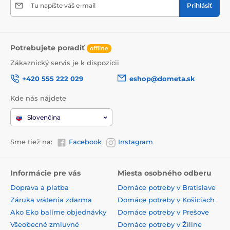
Tu napíšte váš e-mail
Prihlásiť
Potrebujete poradiť
offline
Zákaznický servis je k dispozícii
+420 555 222 029
eshop@dometa.sk
Kde nás nájdete
Slovenčina
Sme tiež na:
Facebook
Instagram
Informácie pre vás
Miesta osobného odberu
Doprava a platba
Domáce potreby v Bratislave
Záruka vrátenia zdarma
Domáce potreby v Košiciach
Ako Eko balíme objednávky
Domáce potreby v Prešove
Všeobecné zmluvné
Domáce potreby v Žiline