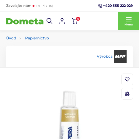
+420 555 222 029
Zavolajte nám
(Po-Pi 7-15)
0
Menu
Úvod
Papiernictvo
Výrobca