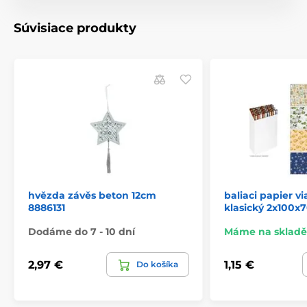
Súvisiace produkty
hvězda závěs beton 12cm
baliaci papier v
8886131
klasický 2x100x
Dodáme do 7 - 10 dní
Máme na skladě
2,97 €
1,15 €
Do košíka