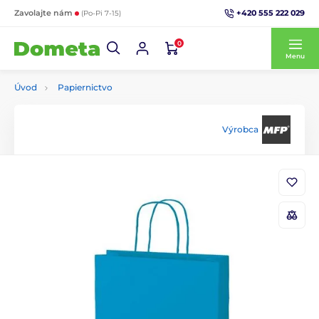
+420 555 222 029
Zavolajte nám
(Po-Pi 7-15)
0
Menu
Úvod
Papiernictvo
Výrobca