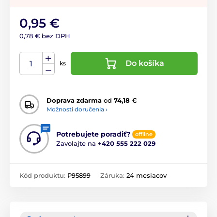
0,95 €
0,78 € bez DPH
Do košíka
ks
Doprava zdarma
od
74,18 €
Možnosti doručenia ›
Potrebujete poradiť?
offline
Zavolajte na
+420 555 222 029
Kód produktu:
P95899
Záruka:
24 mesiacov