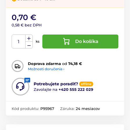
0,70 €
0,58 € bez DPH
Do košíka
ks
Doprava zdarma
od
74,18 €
Možnosti doručenia ›
Potrebujete poradiť?
offline
Zavolajte na
+420 555 222 029
Kód produktu:
P95967
Záruka:
24 mesiacov