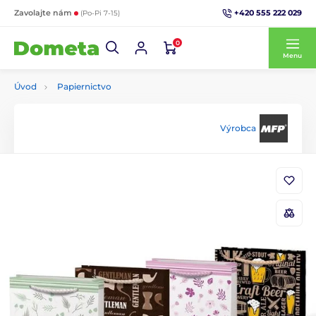
+420 555 222 029
Zavolajte nám
(Po-Pi 7-15)
0
Menu
Úvod
Papiernictvo
Výrobca