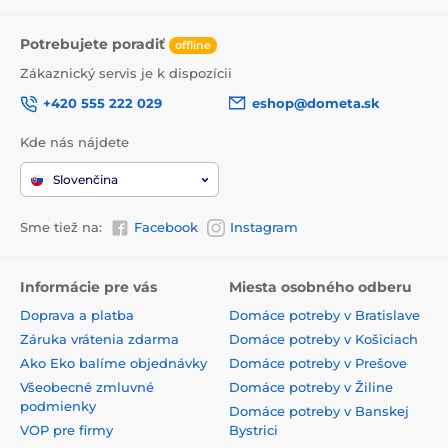
Potrebujete poradiť
offline
Zákaznický servis je k dispozícii
+420 555 222 029
eshop@dometa.sk
Kde nás nájdete
Slovenčina
Sme tiež na:
Facebook
Instagram
Informácie pre vás
Miesta osobného odberu
Doprava a platba
Domáce potreby v Bratislave
Záruka vrátenia zdarma
Domáce potreby v Košiciach
Ako Eko balíme objednávky
Domáce potreby v Prešove
Všeobecné zmluvné
Domáce potreby v Žiline
podmienky
Domáce potreby v Banskej
VOP pre firmy
Bystrici