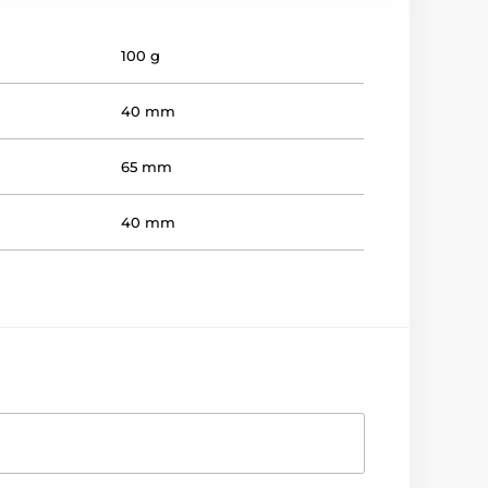
100 g
40 mm
65 mm
40 mm