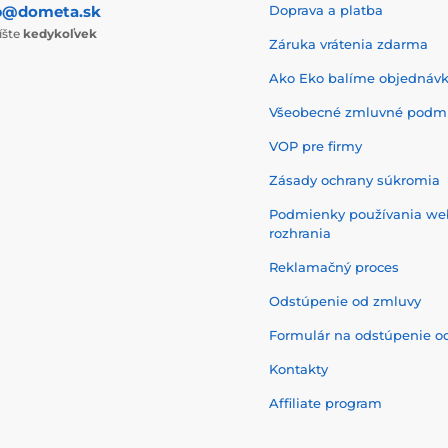
p@dometa.sk
Doprava a platba
íšte
kedykoľvek
Záruka vrátenia zdarma
Ako Eko balíme objednáv
Všeobecné zmluvné podm
VOP pre firmy
Zásady ochrany súkromia
Podmienky používania w
rozhrania
Reklamačný proces
Odstúpenie od zmluvy
Formulár na odstúpenie o
Kontakty
Affiliate program