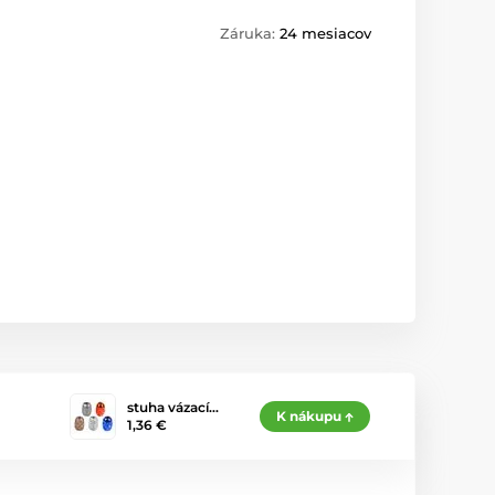
Záruka:
24 mesiacov
stuha vázací…
K nákupu
1,36 €