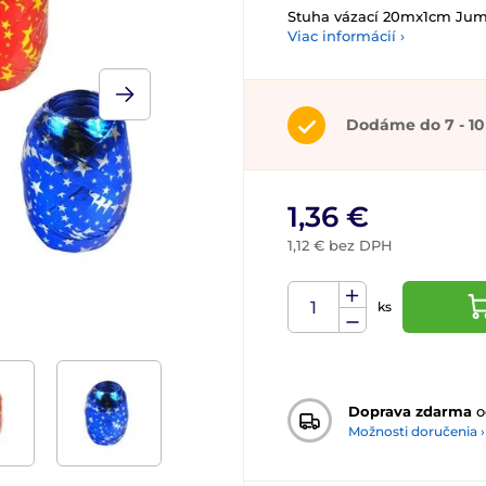
Stuha vázací 20mx1cm Jum
Viac informácií ›
Dodáme do 7 - 10
1,36 €
1,12 € bez DPH
ks
Doprava zdarma
o
Možnosti doručenia ›