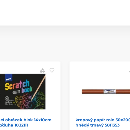
cí obrázek blok 14x10cm
krepový papír role 50x2
x/duha 1032111
hnědý tmavý 5811353