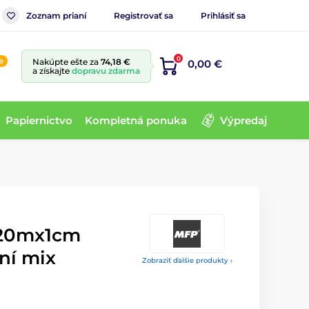
Zoznam prianí
Registrovať sa
Prihlásiť sa
0
e
Nakúpte ešte za
74,18 €
0,00 €
a získajte
dopravu zdarma
Papiernictvo
Kompletná ponuka
Výpredaj
 20mx1cm
ní mix
Zobraziť ďalšie produkty ›