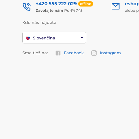
+420 555 222 029
esho
offline
Zavolajte nám
Po-Pi 7-15
alebo p
Kde nás nájdete
Slovenčina
Sme tiež na:
Facebook
Instagram