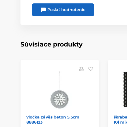
Poslať hodnotenie
Súvisiace produkty
vločka závěs beton 5,5cm
škraba
8886123
10l mi