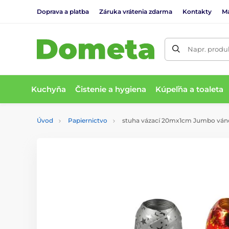
Doprava a platba
Záruka vrátenia zdarma
Kontakty
M
Napr. produk
Kuchyňa
Čistenie a hygiena
Kúpeľňa a toaleta
Úvod
Papiernictvo
stuha vázací 20mx1cm Jumbo ván