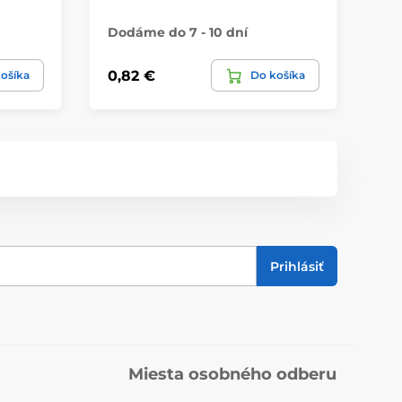
Dodáme do 7 - 10 dní
Do
0,82 €
1,
ošíka
Do košíka
Prihlásiť
Miesta osobného odberu