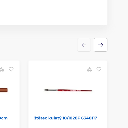
00cm
štětec kulatý 10/1028F 6340117
př
44