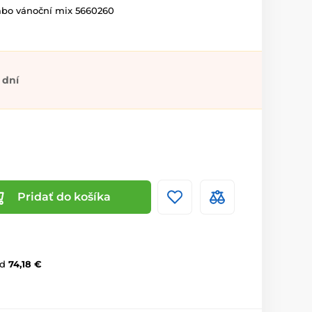
bo vánoční mix 5660260
 dní
Pridať do košíka
d
74,18 €