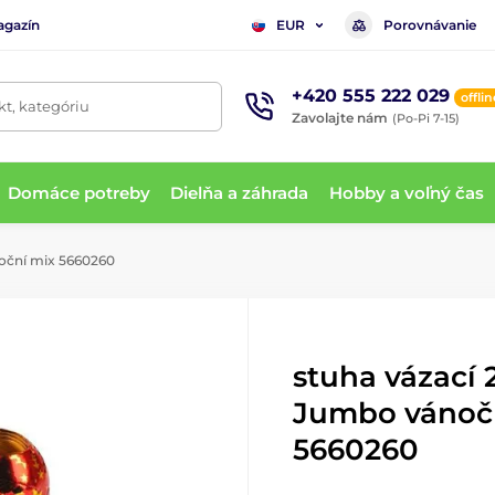
agazín
Porovnávanie
EUR
+420 555 222 029
offlin
t, kategóriu
Zavolajte nám
(Po-Pi 7-15)
Domáce potreby
Dielňa a záhrada
Hobby a voľný čas
oční mix 5660260
stuha vázací
Jumbo vánoč
5660260