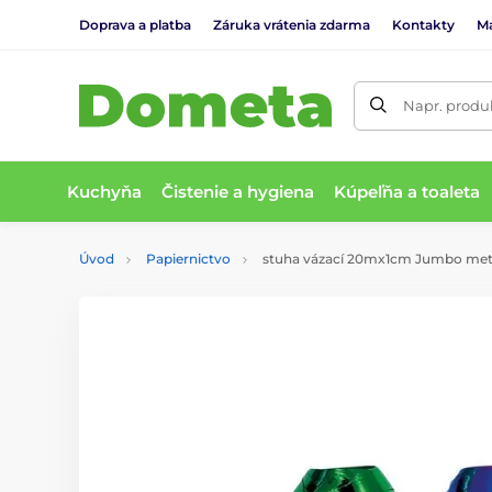
Doprava a platba
Záruka vrátenia zdarma
Kontakty
M
Napr. produk
Kuchyňa
Čistenie a hygiena
Kúpeľňa a toaleta
Úvod
Papiernictvo
stuha vázací 20mx1cm Jumbo met