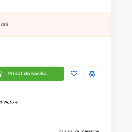
 dní
Pridať do košíka
d
74,35 €
Záruka:
24 mesiacov