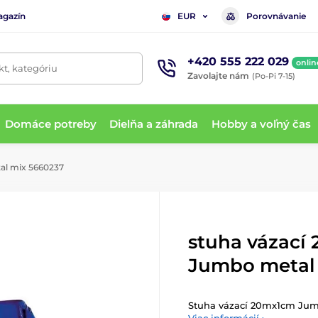
agazín
Porovnávanie
EUR
+420 555 222 029
onlin
t, kategóriu
Zavolajte nám
(Po-Pi 7-15)
Domáce potreby
Dielňa a záhrada
Hobby a voľný čas
al mix 5660237
stuha vázací
Jumbo metal
Stuha vázací 20mx1cm Jum