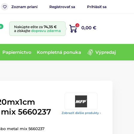
Zoznam prianí
Registrovať sa
Prihlásiť sa
0
e
Nakúpte ešte za
74,35 €
0,00 €
a získajte
dopravu zdarma
Papiernictvo
Kompletná ponuka
Výpredaj
 20mx1cm
 mix 5660237
Zobraziť ďalšie produkty ›
bo metal mix 5660237