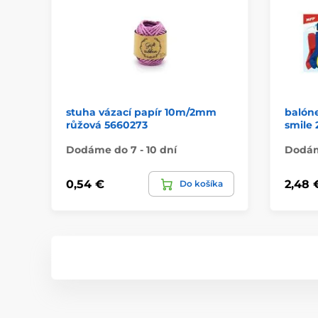
stuha vázací papír 10m/2mm
balóne
růžová 5660273
smile
Dodáme do 7 - 10 dní
Dodáme
0,54 €
2,48 
Do košíka