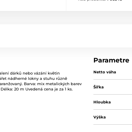
Parametre
Netto váha
alení dárků nebo vázání květin
řet nádherné lokny a stuhu různě
aranžovaný. Barva: mix metalických barev
Šířka
cm Délka: 20 m Uvedená cena je za 1 ks.
Hloubka
Výška