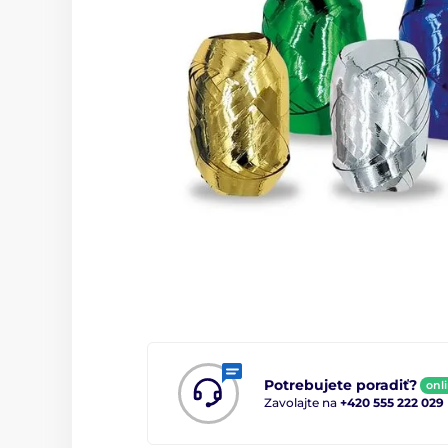
Potrebujete poradiť?
onl
Zavolajte na
+420 555 222 029