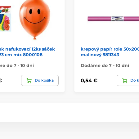
k nafukovací 12ks sáček
krepový papír role 50x2
 23 cm mix 8000108
malinový 5811343
 do 7 - 10 dní
Dodáme do 7 - 10 dní
€
0,54 €
Do košíka
Do k