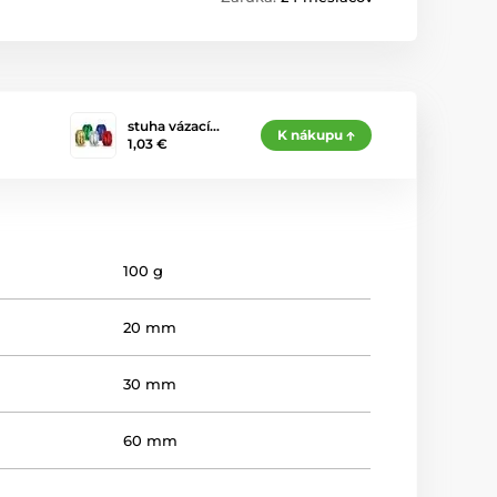
stuha vázací…
K nákupu
1,03 €
100 g
20 mm
30 mm
60 mm