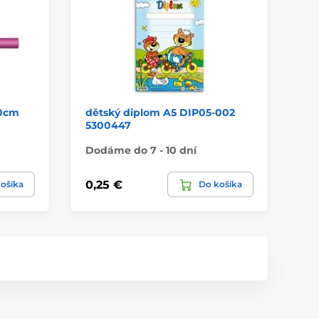
00cm
dětský diplom A5 DIP05-002
ge
5300447
or
Dodáme do 7 - 10 dní
Do
0,25 €
0,
ošíka
Do košíka