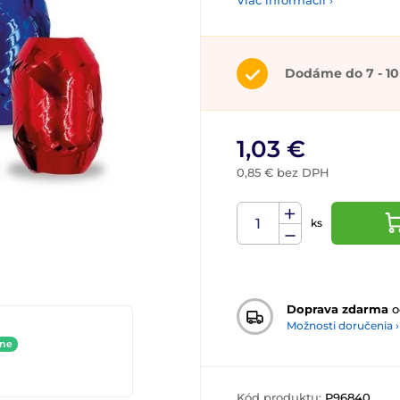
Viac informácií ›
Dodáme do 7 - 10
1,03 €
0,85 € bez DPH
ks
Doprava zdarma
o
Možnosti doručenia ›
ine
Kód produktu:
P96840