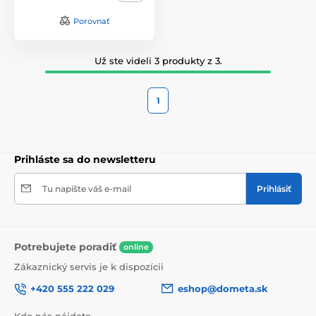
Porovnať
Už ste videli 3 produkty z 3.
1
Prihláste sa do newsletteru
Tu napíšte váš e-mail
Prihlásiť
Potrebujete poradiť
online
Zákaznický servis je k dispozícii
+420 555 222 029
eshop@dometa.sk
Kde nás nájdete