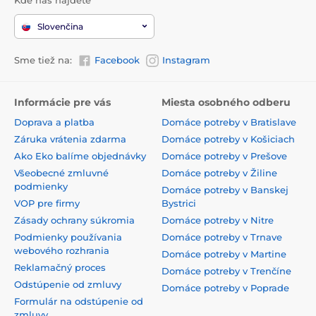
Slovenčina
Sme tiež na:
Facebook
Instagram
Informácie pre vás
Miesta osobného odberu
Doprava a platba
Domáce potreby v Bratislave
Záruka vrátenia zdarma
Domáce potreby v Košiciach
Ako Eko balíme objednávky
Domáce potreby v Prešove
Všeobecné zmluvné
Domáce potreby v Žiline
podmienky
Domáce potreby v Banskej
VOP pre firmy
Bystrici
Zásady ochrany súkromia
Domáce potreby v Nitre
Podmienky používania
Domáce potreby v Trnave
webového rozhrania
Domáce potreby v Martine
Reklamačný proces
Domáce potreby v Trenčíne
Odstúpenie od zmluvy
Domáce potreby v Poprade
Formulár na odstúpenie od
zmluvy