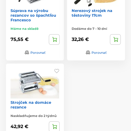
Súprava na výrobu
Nerezový strojek na
rezancov so špachtľou
těstoviny 17cm
Francesco
Máme na skladě
Dodáme do 7 - 10 dní
75,55 €
32,26 €
Porovnať
Porovnať
Strojček na domáce
rezance
Naskladňujeme do 2 týdnů
42,92 €