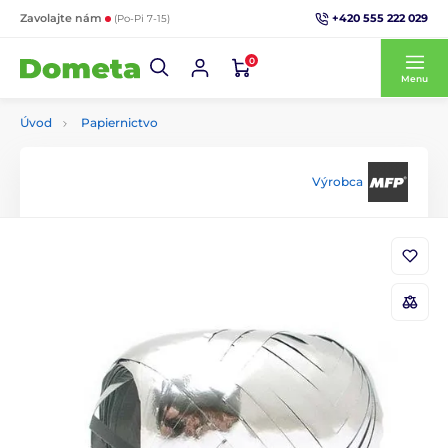
+420 555 222 029
Zavolajte nám
(Po-Pi 7-15)
0
Menu
Úvod
Papiernictvo
Výrobca