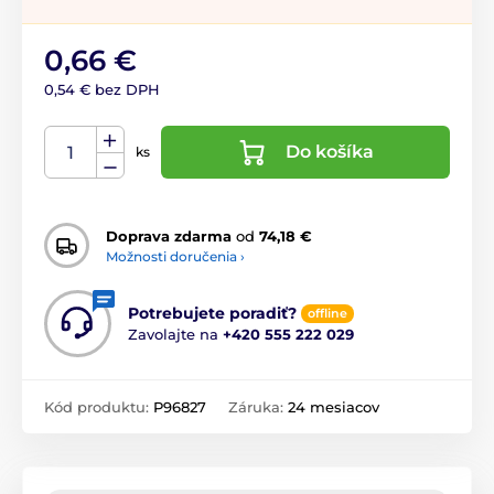
0,66 €
0,54 € bez DPH
Do košíka
ks
Doprava zdarma
od
74,18 €
Možnosti doručenia ›
Potrebujete poradiť?
offline
Zavolajte na
+420 555 222 029
Kód produktu:
P96827
Záruka:
24 mesiacov