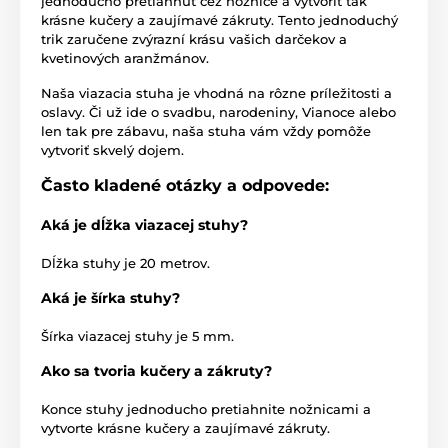
jednoducho pretiahnuť cez nožnice a vytvoriť tak
krásne kučery a zaujímavé zákruty. Tento jednoduchý
trik zaručene zvýrazní krásu vašich darčekov a
kvetinových aranžmánov.
Naša viazacia stuha je vhodná na rôzne príležitosti a
oslavy. Či už ide o svadbu, narodeniny, Vianoce alebo
len tak pre zábavu, naša stuha vám vždy pomôže
vytvoriť skvelý dojem.
Často kladené otázky a odpovede:
Aká je dĺžka viazacej stuhy?
Dĺžka stuhy je 20 metrov.
Aká je šírka stuhy?
Šírka viazacej stuhy je 5 mm.
Ako sa tvoria kučery a zákruty?
Konce stuhy jednoducho pretiahnite nožnicami a
vytvorte krásne kučery a zaujímavé zákruty.