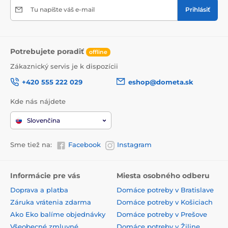
Tu napíšte váš e-mail
Prihlásiť
Potrebujete poradiť
offline
Zákaznický servis je k dispozícii
+420 555 222 029
eshop@dometa.sk
Kde nás nájdete
Slovenčina
Sme tiež na:
Facebook
Instagram
Informácie pre vás
Miesta osobného odberu
Doprava a platba
Domáce potreby v Bratislave
Záruka vrátenia zdarma
Domáce potreby v Košiciach
Ako Eko balíme objednávky
Domáce potreby v Prešove
Všeobecné zmluvné
Domáce potreby v Žiline