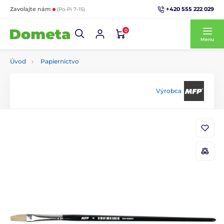
+420 555 222 029
Zavolajte nám
(Po-Pi 7-15)
0
Menu
Úvod
Papiernictvo
Výrobca