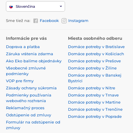
Slovenčina
Sme tiež na:
Facebook
Instagram
Informácie pre vás
Miesta osobného odberu
Doprava a platba
Domáce potreby v Bratislave
Záruka vrátenia zdarma
Domáce potreby v Košiciach
Ako Eko balíme objednávky
Domáce potreby v Prešove
Všeobecné zmluvné
Domáce potreby v Žiline
podmienky
Domáce potreby v Banskej
VOP pre firmy
Bystrici
Zásady ochrany súkromia
Domáce potreby v Nitre
Podmienky používania
Domáce potreby v Trnave
webového rozhrania
Domáce potreby v Martine
Reklamačný proces
Domáce potreby v Trenčíne
Odstúpenie od zmluvy
Domáce potreby v Poprade
Formulár na odstúpenie od
zmluvy