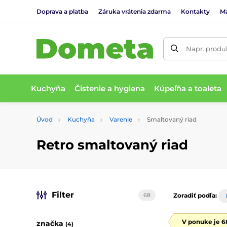
Doprava a platba
Záruka vrátenia zdarma
Kontakty
M
Napr. produk
Kuchyňa
Čistenie a hygiena
Kúpeľňa a toaleta
Úvod
Kuchyňa
Varenie
Smaltovaný riad
Retro smaltovaný riad
Filter
68
Zoradiť podľa:
V ponuke je 6
značka
(4)