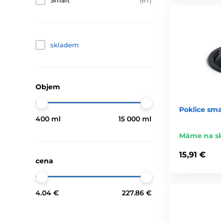
Smalt
(67)
skladem
Objem
Poklice smal
400 ml
15 000 ml
Máme na s
15,91 €
cena
4.04 €
227.86 €