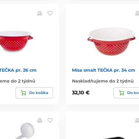
 TEČKA pr. 26 cm
Mísa smalt TEČKA pr. 34 cm
eme do 2 týdnů
Naskladňujeme do 2 týdnů
32,10 €
Do košíka
Do ko