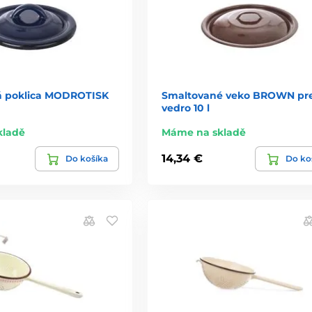
á poklica MODROTISK
Smaltované veko BROWN pr
vedro 10 l
kladě
Máme na skladě
14,34 €
Do košíka
Do ko