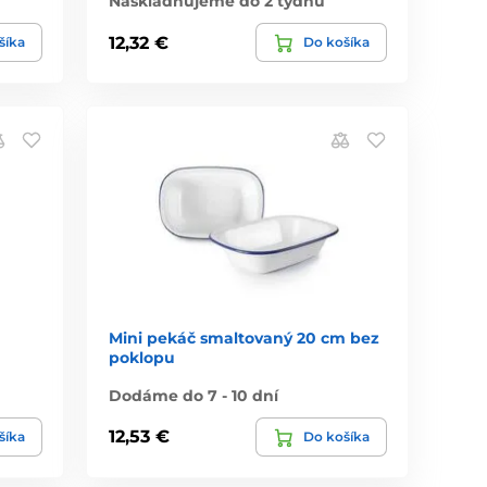
Naskladňujeme do 2 týdnů
12,32 €
šíka
Do košíka
Mini pekáč smaltovaný 20 cm bez
poklopu
Dodáme do 7 - 10 dní
12,53 €
šíka
Do košíka