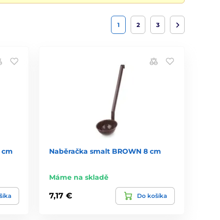
1
2
3
2 cm
Naběračka smalt BROWN 8 cm
Máme na skladě
7,17 €
šíka
Do košíka