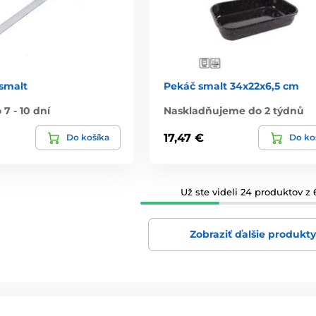
smalt
Pekáč smalt 34x22x6,5 cm
7 - 10 dní
Naskladňujeme do 2 týdnů
17,47 €
Do košíka
Do ko
Už ste videli 24 produktov z 
Zobraziť ďalšie produkt