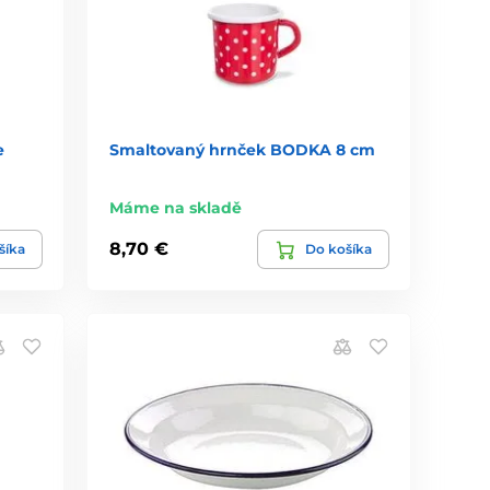
e
Smaltovaný hrnček BODKA 8 cm
Máme na skladě
8,70 €
šíka
Do košíka