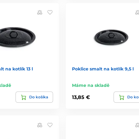
t na kotlík 13 l
Poklice smalt na kotlík 9,5 l
kladě
Máme na skladě
13,85 €
Do košíka
Do ko