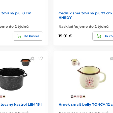
ltovaný pr. 18 cm
Cedník smaltovaný pr. 22 cm
HNEDÝ
eme do 2 týdnů
Naskladňujeme do 2 týdnů
15,91 €
Do košíka
Do ko
ovaný kastrol LEM 15 l
Hrnek smalt belly TONČA 12 