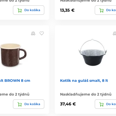
eme do 2 týdnů
Naskladňujeme do 2 týdnů
13,35 €
Do košíka
Do ko
alt BROWN 8 cm
Kotlík na guláš smalt, 8 lt
eme do 2 týdnů
Naskladňujeme do 2 týdnů
37,46 €
Do košíka
Do ko