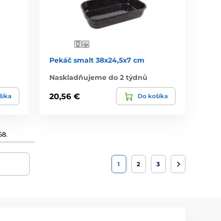
Pekáč smalt 38x24,5x7 cm
Naskladňujeme do 2 týdnů
20,56 €
šíka
Do košíka
68.
y
1
2
3