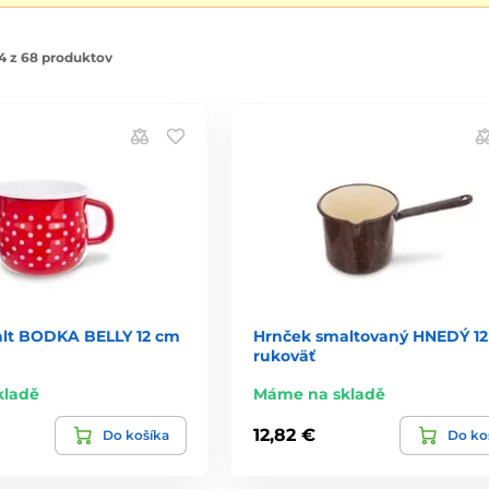
4 z 68 produktov
lt BODKA BELLY 12 cm
Hrnček smaltovaný HNEDÝ 1
rukoväť
kladě
Máme na skladě
12,82 €
Do košíka
Do ko