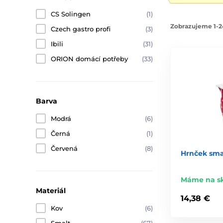
CS Solingen
(1)
Zobrazujeme 1-2
Czech gastro profi
(3)
Ibili
(31)
ORION domácí potřeby
(33)
Barva
Modrá
(6)
Černá
(1)
Červená
(8)
Hrnček sma
Máme na s
Materiál
14,38 €
Kov
(6)