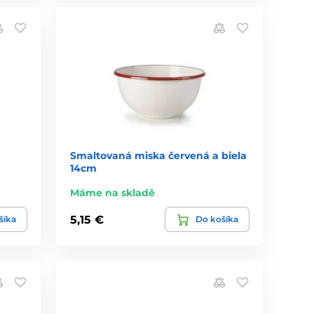
Smaltovaná miska červená a biela
14cm
Máme na skladě
5,15 €
šíka
Do košíka