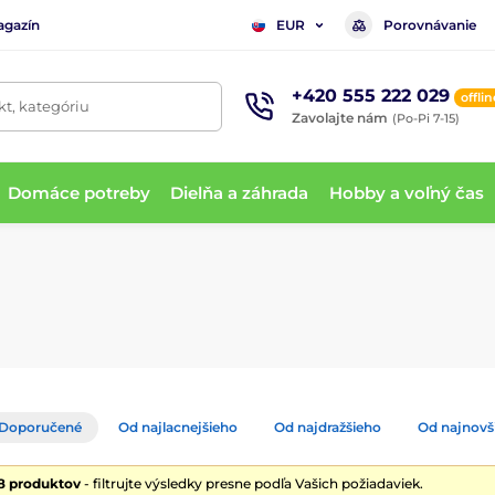
agazín
Porovnávanie
EUR
+420 555 222 029
offlin
t, kategóriu
Zavolajte nám
(Po-Pi 7-15)
Domáce potreby
Dielňa a záhrada
Hobby a voľný čas
Doporučené
Od najlacnejšieho
Od najdražšieho
Od najnovš
8 produktov
- filtrujte výsledky presne podľa Vašich požiadaviek.