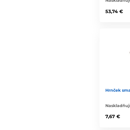
Naskladňuj
53,74 €
Hrnček sm
Naskladňuj
7,67 €