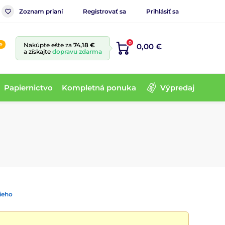
Zoznam prianí
Registrovať sa
Prihlásiť sa
0
e
Nakúpte ešte za
74,18 €
0,00 €
a získajte
dopravu zdarma
Papiernictvo
Kompletná ponuka
Výpredaj
ieho