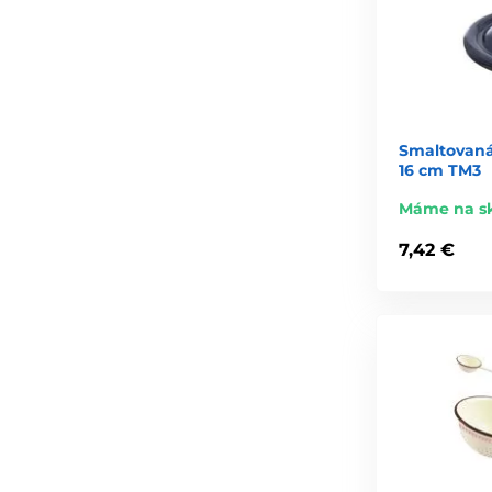
Smaltovan
16 cm TM3
Máme na s
7,42 €