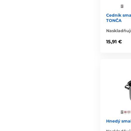
Cedník sma
TONČA
Naskladňuj
15,91 €
Hnedý smalt