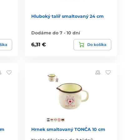
Hluboký talíř smaltovaný 24 cm
Dodáme do 7 - 10 dní
6,31 €
šíka
Do košíka
cm
Hrnek smaltovaný TONČA 10 cm