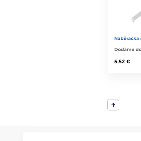
Naběračka 
Dodáme do 
5,52 €