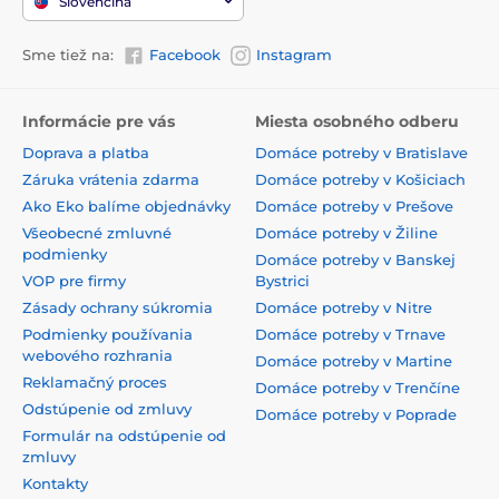
Slovenčina
Sme tiež na:
Facebook
Instagram
Informácie pre vás
Miesta osobného odberu
Doprava a platba
Domáce potreby v Bratislave
Záruka vrátenia zdarma
Domáce potreby v Košiciach
Ako Eko balíme objednávky
Domáce potreby v Prešove
Všeobecné zmluvné
Domáce potreby v Žiline
podmienky
Domáce potreby v Banskej
VOP pre firmy
Bystrici
Zásady ochrany súkromia
Domáce potreby v Nitre
Podmienky používania
Domáce potreby v Trnave
webového rozhrania
Domáce potreby v Martine
Reklamačný proces
Domáce potreby v Trenčíne
Odstúpenie od zmluvy
Domáce potreby v Poprade
Formulár na odstúpenie od
zmluvy
Kontakty