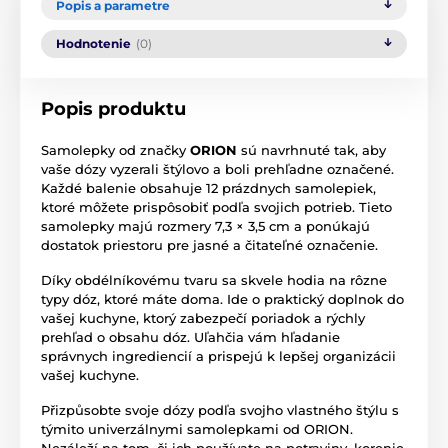
Popis a parametre
Hodnotenie
(0)
Popis produktu
Samolepky od značky
ORION
sú navrhnuté tak, aby
vaše dózy vyzerali štýlovo a boli prehľadne označené.
Každé balenie obsahuje 12 prázdnych samolepiek,
ktoré môžete prispôsobiť podľa svojich potrieb. Tieto
samolepky majú rozmery 7,3 × 3,5 cm a ponúkajú
dostatok priestoru pre jasné a čitateľné označenie.
Díky obdélníkovému tvaru sa skvele hodia na rôzne
typy dóz, ktoré máte doma. Ide o praktický doplnok do
vašej kuchyne, ktorý zabezpečí poriadok a rýchly
prehľad o obsahu dóz. Uľahčia vám hľadanie
správnych ingrediencií a prispejú k lepšej organizácii
vašej kuchyne.
Přizpůsobte svoje dózy podľa svojho vlastného štýlu s
týmito univerzálnymi samolepkami od ORION.