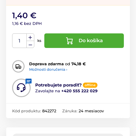
1,40 €
1,16 € bez DPH
Do košíka
ks
Doprava zdarma
od
74,18 €
Možnosti doručenia ›
Potrebujete poradiť?
offline
Zavolajte na
+420 555 222 029
Kód produktu:
842272
Záruka:
24 mesiacov