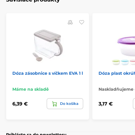
Dóza zásobnice s víčkem EVA 1 l
Dóza plast okrúh
Máme na skladě
Naskladňujeme 
6,39 €
3,17 €
Do košíka
Prihláste sa do newsletteru