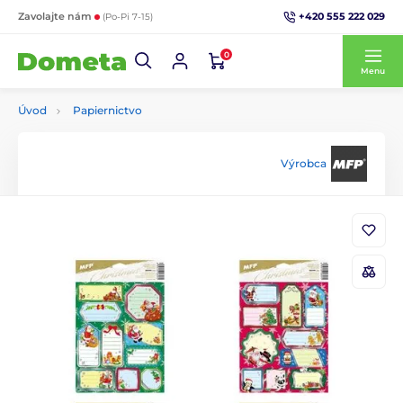
+420 555 222 029
Zavolajte nám
(Po-Pi 7-15)
0
Menu
Úvod
Papiernictvo
Výrobca