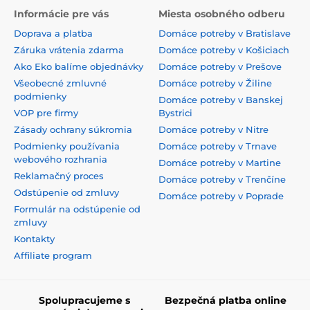
Informácie pre vás
Miesta osobného odberu
Doprava a platba
Domáce potreby v Bratislave
Záruka vrátenia zdarma
Domáce potreby v Košiciach
Ako Eko balíme objednávky
Domáce potreby v Prešove
Všeobecné zmluvné
Domáce potreby v Žiline
podmienky
Domáce potreby v Banskej
VOP pre firmy
Bystrici
Zásady ochrany súkromia
Domáce potreby v Nitre
Podmienky používania
Domáce potreby v Trnave
webového rozhrania
Domáce potreby v Martine
Reklamačný proces
Domáce potreby v Trenčíne
Odstúpenie od zmluvy
Domáce potreby v Poprade
Formulár na odstúpenie od
zmluvy
Kontakty
Affiliate program
Spolupracujeme s
Bezpečná platba online