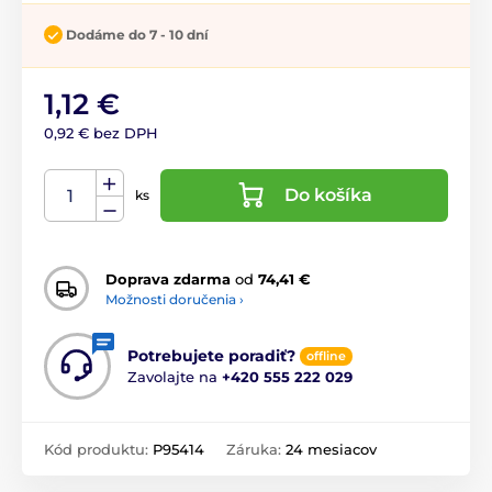
Dodáme do 7 - 10 dní
1,12 €
0,92 € bez DPH
Do košíka
ks
Doprava zdarma
od
74,41 €
Možnosti doručenia ›
Potrebujete poradiť?
offline
Zavolajte na
+420 555 222 029
Kód produktu:
P95414
Záruka:
24 mesiacov