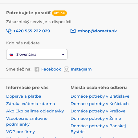
Potrebujete poradiť
offline
Zákaznický servis je k dispozícii
+420 555 222 029
eshop@dometa.sk
Kde nás nájdete
Slovenčina
Sme tiež na:
Facebook
Instagram
Informácie pre vás
Miesta osobného odberu
Doprava a platba
Domáce potreby v Bratislave
Záruka vrátenia zdarma
Domáce potreby v Košiciach
Ako Eko balíme objednávky
Domáce potreby v Prešove
Všeobecné zmluvné
Domáce potreby v Žiline
podmienky
Domáce potreby v Banskej
VOP pre firmy
Bystrici