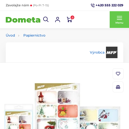
+420 555 222 029
Zavolajte nám
(Po-Pi 7-15)
0
Menu
Úvod
Papiernictvo
Výrobca