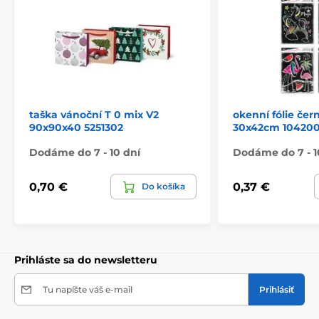
taška vánoční T 0 mix V2
okenní fólie če
90x90x40 5251302
30x42cm 10420
Dodáme do 7 - 10 dní
Dodáme do 7 - 1
0,70 €
0,37 €
Do košíka
Prihláste sa do newsletteru
Tu napíšte váš e-mail
Prihlásiť