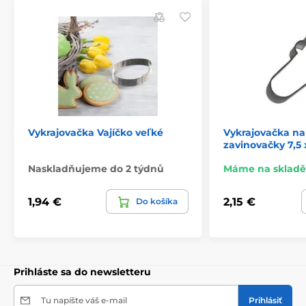
Vykrajovačka Vajíčko veľké
Vykrajovačka na
zavinovačky 7,5 
Naskladňujeme do 2 týdnů
Máme na skladě
1,94 €
2,15 €
Do košíka
Prihláste sa do newsletteru
Tu napíšte váš e-mail
Prihlásiť