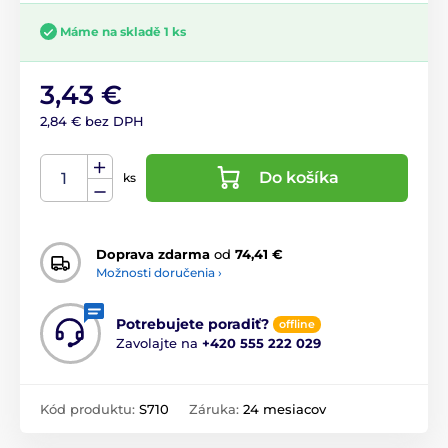
Máme na skladě 1 ks
3,43 €
2,84 € bez DPH
Do košíka
ks
Doprava zdarma
od
74,41 €
Možnosti doručenia ›
Potrebujete poradiť?
offline
Zavolajte na
+420 555 222 029
Kód produktu:
S710
Záruka:
24 mesiacov