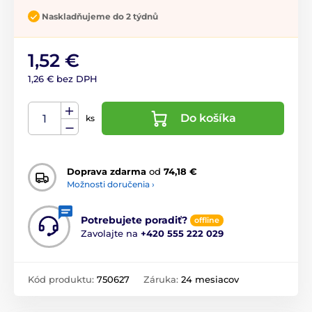
Naskladňujeme do 2 týdnů
1,52 €
1,26 € bez DPH
Do košíka
ks
Doprava zdarma
od
74,18 €
Možnosti doručenia ›
Potrebujete poradiť?
offline
Zavolajte na
+420 555 222 029
Kód produktu:
750627
Záruka:
24 mesiacov