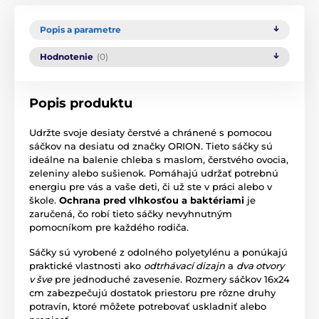
Popis a parametre
Hodnotenie
(0)
Popis produktu
Udržte svoje desiaty čerstvé a chránené s pomocou
sáčkov na desiatu od značky ORION. Tieto sáčky sú
ideálne na balenie chleba s maslom, čerstvého ovocia,
zeleniny alebo sušienok. Pomáhajú udržať potrebnú
energiu pre vás a vaše deti, či už ste v práci alebo v
škole.
Ochrana pred vlhkosťou a baktériami
je
zaručená, čo robí tieto sáčky nevyhnutným
pomocníkom pre každého rodiča.
Sáčky sú vyrobené z odolného polyetylénu a ponúkajú
praktické vlastnosti ako
odtrhávací dizajn
a
dva otvory
v šve
pre jednoduché zavesenie. Rozmery sáčkov 16x24
cm zabezpečujú dostatok priestoru pre rôzne druhy
potravín, ktoré môžete potrebovať uskladniť alebo