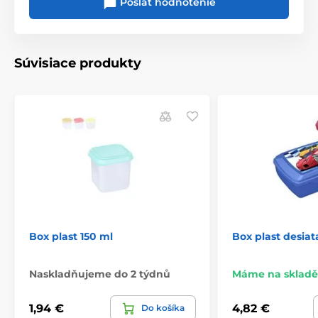
Poslať hodnotenie
Súvisiace produkty
Box plast 150 ml
Box plast desiat
Naskladňujeme do 2 týdnů
Máme na skladě
1,94 €
4,82 €
Do košíka