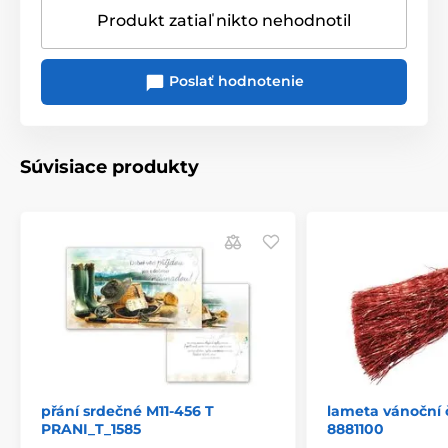
Produkt zatiaľ nikto nehodnotil
Poslať hodnotenie
Súvisiace produkty
přání srdečné M11-456 T
lameta vánoční 
PRANI_T_1585
8881100