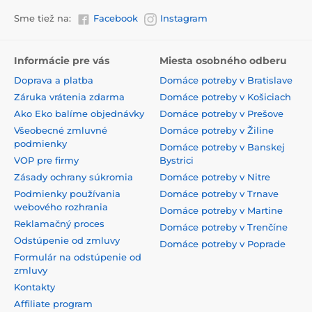
Sme tiež na:
Facebook
Instagram
Informácie pre vás
Miesta osobného odberu
Doprava a platba
Domáce potreby v Bratislave
Záruka vrátenia zdarma
Domáce potreby v Košiciach
Ako Eko balíme objednávky
Domáce potreby v Prešove
Všeobecné zmluvné
Domáce potreby v Žiline
podmienky
Domáce potreby v Banskej
VOP pre firmy
Bystrici
Zásady ochrany súkromia
Domáce potreby v Nitre
Podmienky používania
Domáce potreby v Trnave
webového rozhrania
Domáce potreby v Martine
Reklamačný proces
Domáce potreby v Trenčíne
Odstúpenie od zmluvy
Domáce potreby v Poprade
Formulár na odstúpenie od
zmluvy
Kontakty
Affiliate program