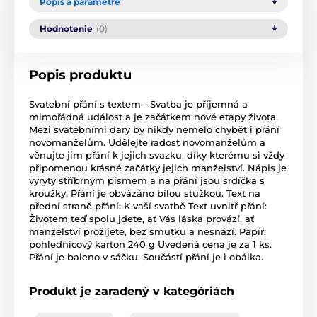
Popis a parametre
Hodnotenie
(0)
Popis produktu
Svatební přání s textem - Svatba je příjemná a
mimořádná událost a je začátkem nové etapy života.
Mezi svatebními dary by nikdy nemělo chybět i přání
novomanželům. Udělejte radost novomanželům a
věnujte jim přání k jejich svazku, díky kterému si vždy
připomenou krásné začátky jejich manželství. Nápis je
vyrytý stříbrným písmem a na přání jsou srdíčka s
kroužky. Přání je obvázáno bílou stužkou. Text na
přední straně přání: K vaší svatbě Text uvnitř přání:
Životem teď spolu jdete, ať Vás láska provází, ať
manželství prožijete, bez smutku a nesnází. Papír:
pohlednicový karton 240 g Uvedená cena je za 1 ks.
Přání je baleno v sáčku. Součástí přání je i obálka.
Produkt je zaradený v kategóriách