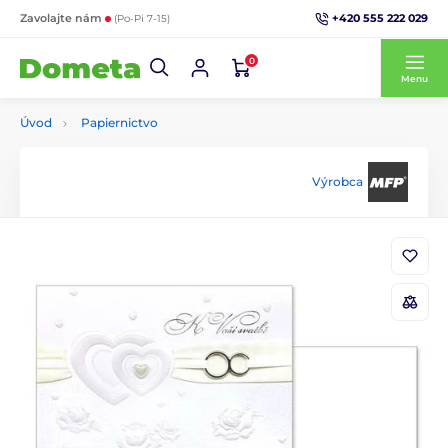
+420 555 222 029
Zavolajte nám
(Po-Pi 7-15)
0
Menu
Úvod
Papiernictvo
Výrobca