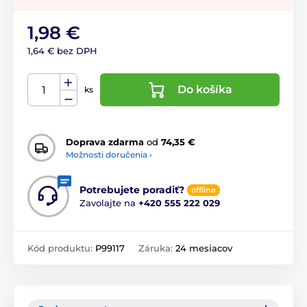
1,98 €
1,64 € bez DPH
Do košíka
ks
Doprava zdarma
od
74,35 €
Možnosti doručenia ›
Potrebujete poradiť?
offline
Zavolajte na
+420 555 222 029
Kód produktu:
P99117
Záruka:
24 mesiacov