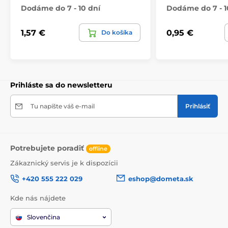
Dodáme do 7 - 10 dní
Dodáme do 7 - 1
1,57 €
0,95 €
Do košíka
Prihláste sa do newsletteru
Tu napíšte váš e-mail
Prihlásiť
Potrebujete poradiť
offline
Zákaznický servis je k dispozícii
+420 555 222 029
eshop@dometa.sk
Kde nás nájdete
Slovenčina