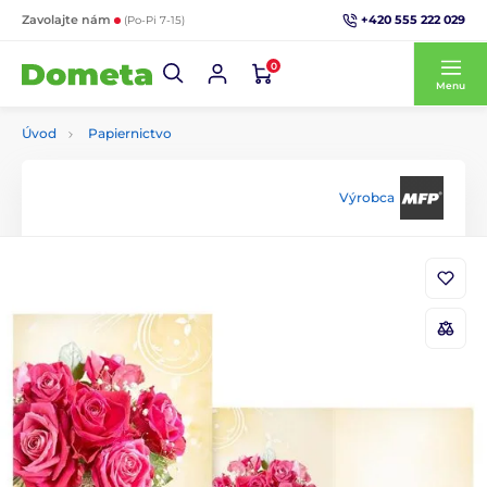
+420 555 222 029
Zavolajte nám
(Po-Pi 7-15)
0
Menu
Úvod
Papiernictvo
Výrobca