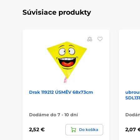
Súvisiace produkty
Drak 119212 ÚSMĚV 68x73cm
ubrous
SDL13
Dodáme do 7 - 10 dní
Dodáme
2,52 €
2,07 
Do košíka