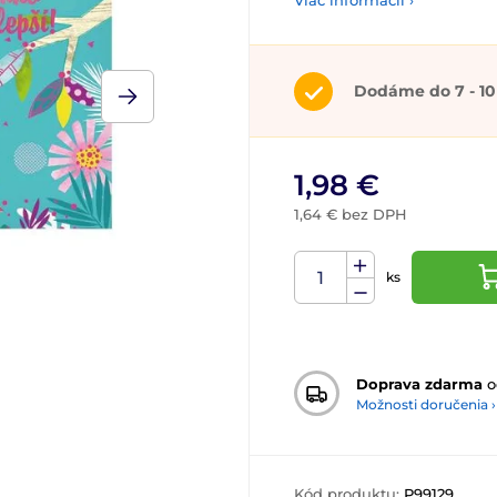
Viac informácií ›
Dodáme do 7 - 10
1,98 €
1,64 € bez DPH
ks
Doprava zdarma
o
Možnosti doručenia ›
Kód produktu:
P99129