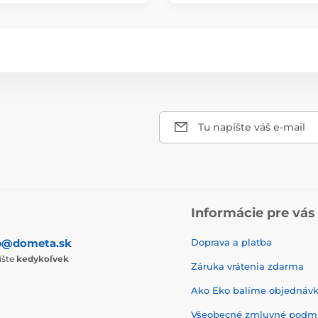
Tu napíšte váš e-mail
Informácie pre vás
p@dometa.sk
Doprava a platba
íšte
kedykoľvek
Záruka vrátenia zdarma
Ako Eko balíme objednáv
Všeobecné zmluvné podm