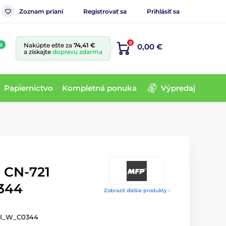
Zoznam prianí
Registrovať sa
Prihlásiť sa
0
e
Nakúpte ešte za
74,41 €
0,00 €
a získajte
dopravu zdarma
Papiernictvo
Kompletná ponuka
Výpredaj
é CN-721
344
Zobraziť ďalšie produkty ›
NI_W_C0344