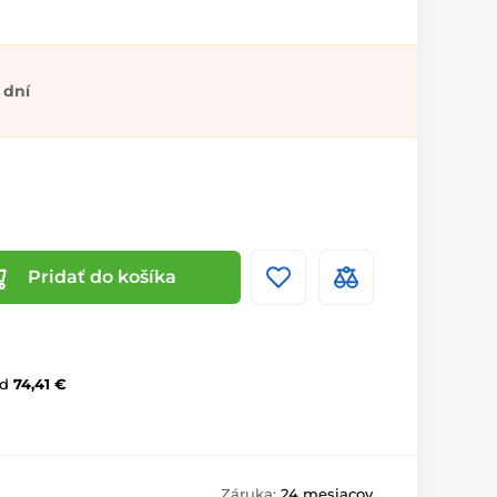
 dní
Pridať do košíka
d
74,41 €
Záruka:
24 mesiacov