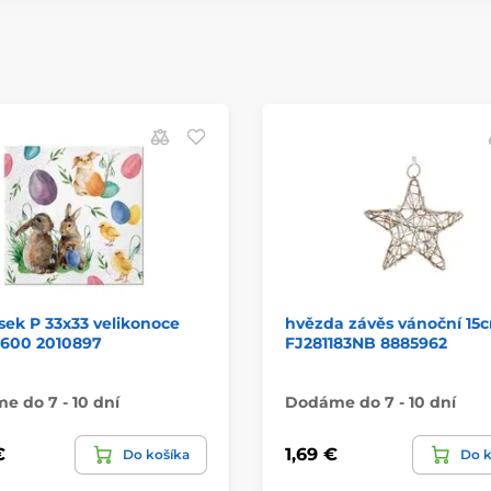
ek P 33x33 velikonoce
hvězda závěs vánoční 15
1600 2010897
FJ281183NB 8885962
 do 7 - 10 dní
Dodáme do 7 - 10 dní
€
1,69 €
Do košíka
Do k