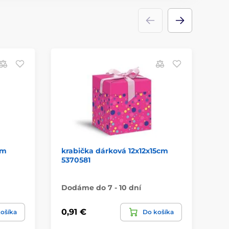
cm
krabička dárková 12x12x15cm
př
5370581
PR
Dodáme do 7 - 10 dní
Do
0,91 €
1,
ošíka
Do košíka