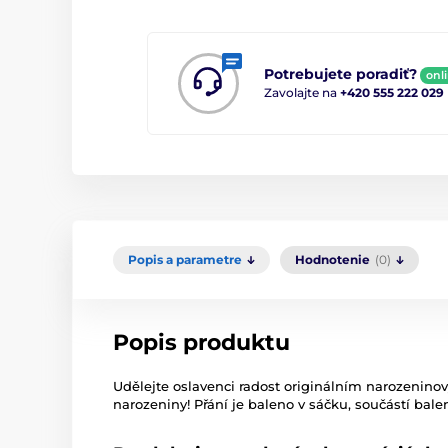
Potrebujete poradiť?
onl
Zavolajte na
+420 555 222 029
Popis a parametre
Hodnotenie
(0)
Popis produktu
Udělejte oslavenci radost originálním narozeninov
narozeniny! Přání je baleno v sáčku, součástí balen