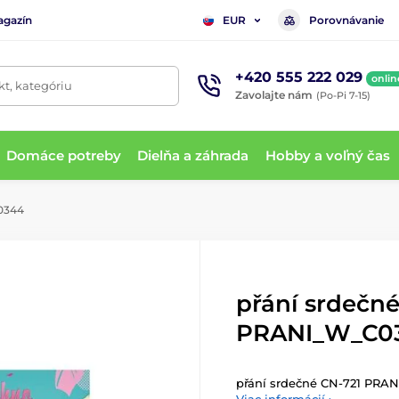
agazín
Porovnávanie
EUR
+420 555 222 029
onlin
t, kategóriu
Zavolajte nám
(Po-Pi 7-15)
Domáce potreby
Dielňa a záhrada
Hobby a voľný čas
0344
přání srdečn
PRANI_W_C0
přání srdečné CN-721 PRA