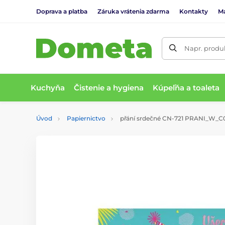
Doprava a platba
Záruka vrátenia zdarma
Kontakty
M
Napr. produk
Kuchyňa
Čistenie a hygiena
Kúpeľňa a toaleta
Úvod
Papiernictvo
přání srdečné CN-721 PRANI_W_C