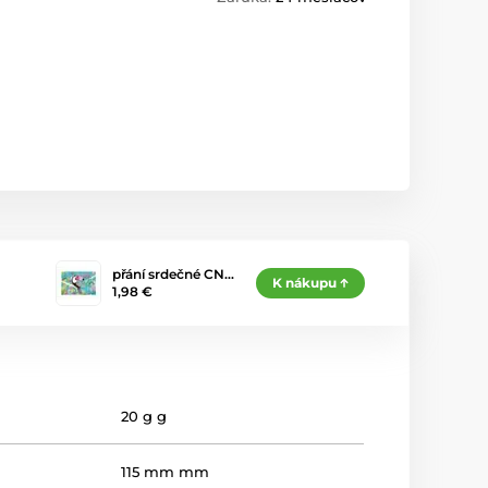
přání srdečné CN…
K nákupu
1,98 €
20 g g
115 mm mm