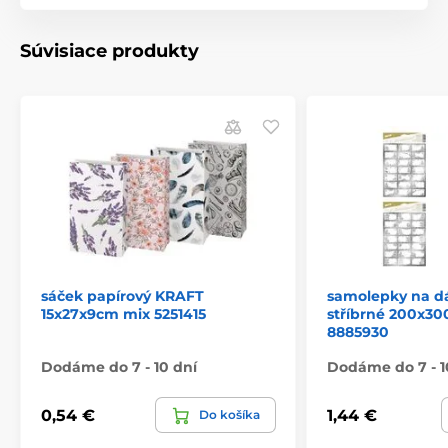
Súvisiace produkty
sáček papírový KRAFT
samolepky na d
15x27x9cm mix 5251415
stříbrné 200x3
8885930
Dodáme do 7 - 10 dní
Dodáme do 7 - 1
0,54 €
1,44 €
Do košíka