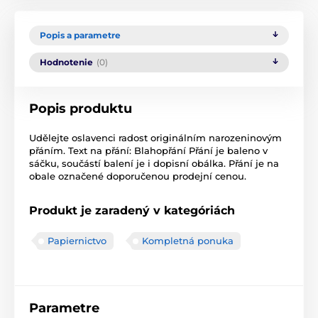
Popis a parametre
Hodnotenie
(0)
Popis produktu
Udělejte oslavenci radost originálním narozeninovým
přáním. Text na přání: Blahopřání Přání je baleno v
sáčku, součástí balení je i dopisní obálka. Přání je na
obale označené doporučenou prodejní cenou.
Produkt je zaradený v kategóriách
Papiernictvo
Kompletná ponuka
Parametre