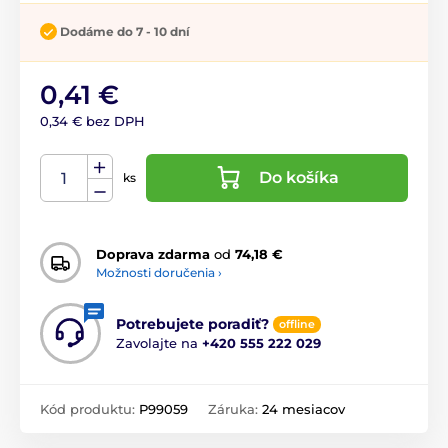
Dodáme do 7 - 10 dní
0,41 €
0,34 € bez DPH
Do košíka
ks
Doprava zdarma
od
74,18 €
Možnosti doručenia ›
Potrebujete poradiť?
offline
Zavolajte na
+420 555 222 029
Kód produktu:
P99059
Záruka:
24 mesiacov