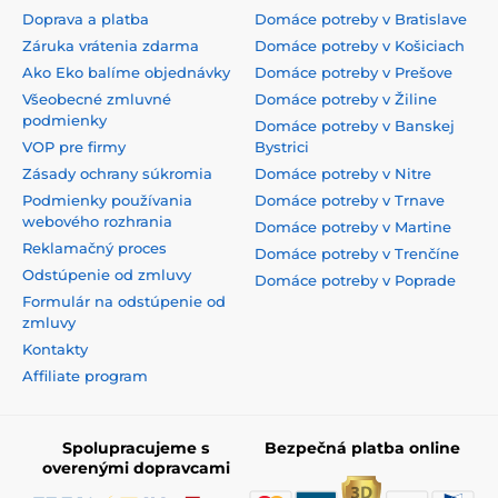
Doprava a platba
Domáce potreby v Bratislave
Záruka vrátenia zdarma
Domáce potreby v Košiciach
Ako Eko balíme objednávky
Domáce potreby v Prešove
Všeobecné zmluvné
Domáce potreby v Žiline
podmienky
Domáce potreby v Banskej
VOP pre firmy
Bystrici
Zásady ochrany súkromia
Domáce potreby v Nitre
Podmienky používania
Domáce potreby v Trnave
webového rozhrania
Domáce potreby v Martine
Reklamačný proces
Domáce potreby v Trenčíne
Odstúpenie od zmluvy
Domáce potreby v Poprade
Formulár na odstúpenie od
zmluvy
Kontakty
Affiliate program
Spolupracujeme s
Bezpečná platba online
overenými dopravcami