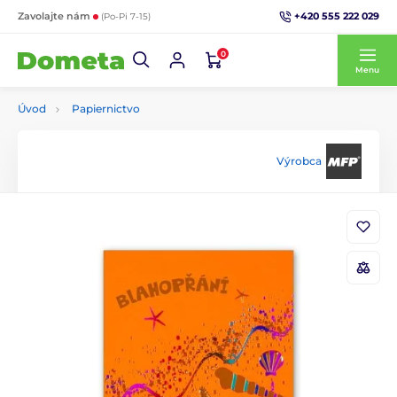
+420 555 222 029
Zavolajte nám
(Po-Pi 7-15)
0
Menu
Úvod
Papiernictvo
Výrobca