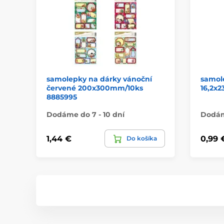
samolepky na dárky vánoční
samol
červené 200x300mm/10ks
16,2x2
8885995
Dodáme do 7 - 10 dní
Dodáme
1,44 €
0,99 
Do košíka