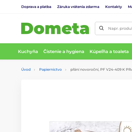
Doprava a platba
Záruka vrátenia zdarma
Kontakty
M
Napr. produk
Kuchyňa
Čistenie a hygiena
Kúpeľňa a toaleta
Úvod
Papiernictvo
přání novoroční, PF V24-409 K P