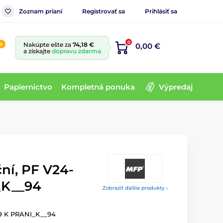
Zoznam prianí
Registrovať sa
Prihlásiť sa
0
e
Nakúpte ešte za
74,18 €
0,00 €
a získajte
dopravu zdarma
Papiernictvo
Kompletná ponuka
Výpredaj
ní, PF V24-
_K__94
Zobraziť ďalšie produkty ›
09 K PRANI_K__94