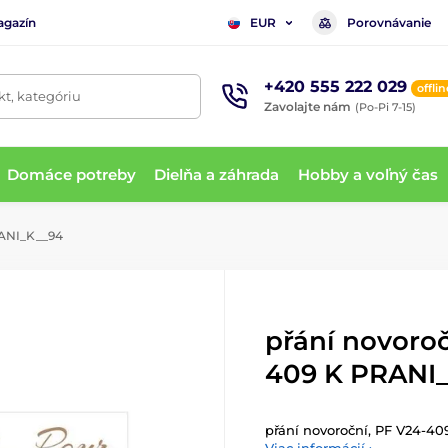
agazín
Porovnávanie
EUR
+420 555 222 029
offlin
t, kategóriu
Zavolajte nám
(Po-Pi 7-15)
Domáce potreby
Dielňa a záhrada
Hobby a voľný čas
RANI_K__94
přání novoroč
409 K PRANI
přání novoroční, PF V24-4