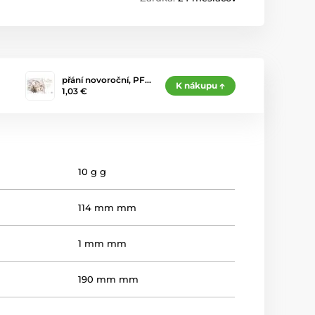
přání novoroční, PF…
K nákupu
1,03 €
10 g g
114 mm mm
1 mm mm
190 mm mm