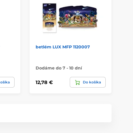
betlém LUX MFP 1120007
př
H 
Dodáme do 7 - 10 dní
Do
12,78 €
1,
ošíka
Do košíka