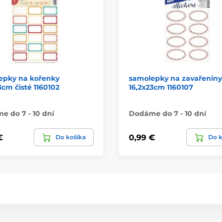
epky na kořenky
samolepky na zavařeniny
3cm čisté 1160102
16,2x23cm 1160107
 do 7 - 10 dní
Dodáme do 7 - 10 dní
€
0,99 €
Do košíka
Do k