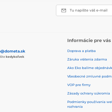
Tu napíšte váš e-mail
Informácie pre vás
p@dometa.sk
Doprava a platba
íšte
kedykoľvek
Záruka vrátenia zdarma
Ako Eko balíme objednáv
Všeobecné zmluvné podm
VOP pre firmy
Zásady ochrany súkromia
Podmienky používania w
rozhrania