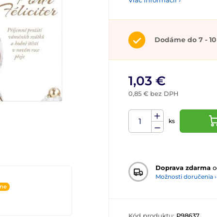
Viac informácií ›
Dodáme do 7 - 10
1,03 €
0,85 € bez DPH
ks
Doprava zdarma
o
Možnosti doručenia ›
ine
Kód produktu:
P98637