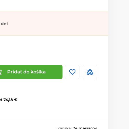
 dní
Pridať do košíka
d
74,18 €
Záruka:
24 mesiacov