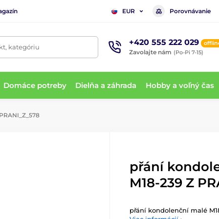
agazín
Porovnávanie
EUR
+420 555 222 029
offlin
t, kategóriu
Zavolajte nám
(Po-Pi 7-15)
Domáce potreby
Dielňa a záhrada
Hobby a voľný čas
Z PRANI_Z_578
přání kondol
M18-239 Z PR
přání kondolenční malé M1