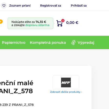
Zoznam prianí
Registrovať sa
Prihlásiť sa
0
e
Nakúpte ešte za
74,35 €
0,00 €
a získajte
dopravu zdarma
Papiernictvo
Kompletná ponuka
Výpredaj
enční malé
ANI_Z_578
Zobraziť ďalšie produkty ›
8-239 Z PRANI_Z_578