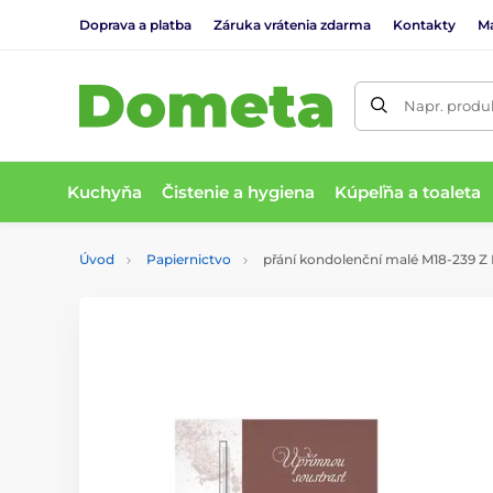
Doprava a platba
Záruka vrátenia zdarma
Kontakty
M
Napr. produk
Kuchyňa
Čistenie a hygiena
Kúpeľňa a toaleta
Úvod
Papiernictvo
přání kondolenční malé M18-239 