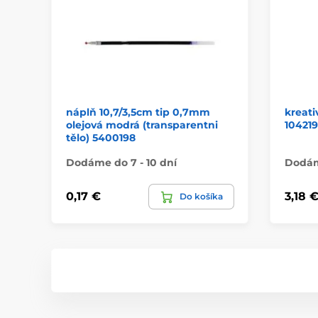
náplň 10,7/3,5cm tip 0,7mm
kreati
olejová modrá (transparentni
104219
tělo) 5400198
Dodáme do 7 - 10 dní
Dodáme
0,17 €
3,18 
Do košíka