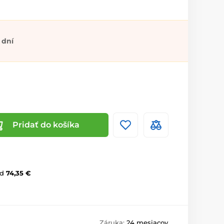
 dní
Pridať do košíka
d
74,35 €
Záruka:
24 mesiacov