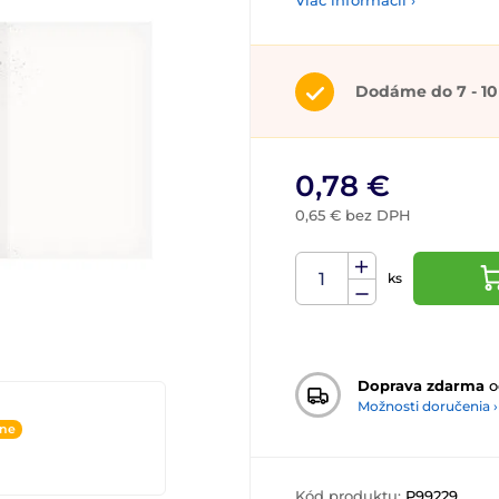
Viac informácií ›
Dodáme do 7 - 10
0,78 €
0,65 € bez DPH
ks
Doprava zdarma
o
Možnosti doručenia ›
ine
Kód produktu:
P99229