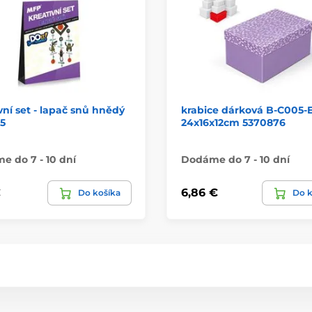
vní set - lapač snů hnědý
krabice dárková B-C005-
5
24x16x12cm 5370876
 do 7 - 10 dní
Dodáme do 7 - 10 dní
€
6,86 €
Do košíka
Do k