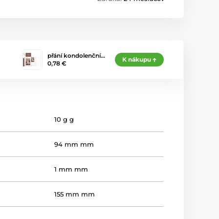
přání kondolenční…
K nákupu
0,78 €
10 g g
94 mm mm
1 mm mm
155 mm mm