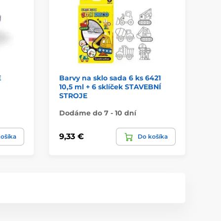
E
Barvy na sklo sada 6 ks 6421
bl
10,5 ml + 6 sklíček STAVEBNÍ
10
STROJE
Dodáme do 7 - 10 dní
Do
9,33 €
0,
ošíka
Do košíka