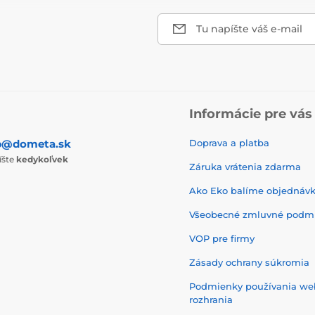
Tu napíšte váš e-mail
Informácie pre vás
p@dometa.sk
Doprava a platba
íšte
kedykoľvek
Záruka vrátenia zdarma
Ako Eko balíme objednáv
Všeobecné zmluvné podm
VOP pre firmy
Zásady ochrany súkromia
Podmienky používania w
rozhrania