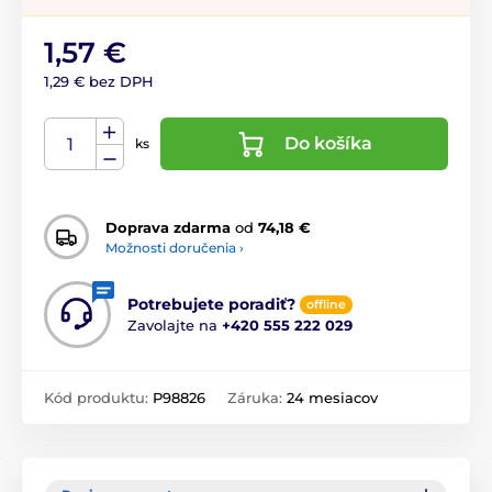
1,57 €
1,29 € bez DPH
Do košíka
ks
Doprava zdarma
od
74,18 €
Možnosti doručenia ›
Potrebujete poradiť?
offline
Zavolajte na
+420 555 222 029
Kód produktu:
P98826
Záruka:
24 mesiacov