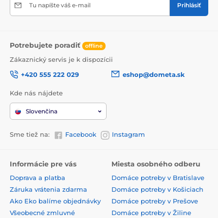
Tu napíšte váš e-mail
Prihlásiť
Potrebujete poradiť
offline
Zákaznický servis je k dispozícii
+420 555 222 029
eshop@dometa.sk
Kde nás nájdete
Slovenčina
Sme tiež na:
Facebook
Instagram
Informácie pre vás
Miesta osobného odberu
Doprava a platba
Domáce potreby v Bratislave
Záruka vrátenia zdarma
Domáce potreby v Košiciach
Ako Eko balíme objednávky
Domáce potreby v Prešove
Všeobecné zmluvné
Domáce potreby v Žiline