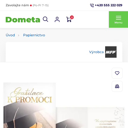
+420 555 222 029
Zavolajte nám
(Po-Pi 7-15)
0
Menu
Úvod
Papiernictvo
Výrobca