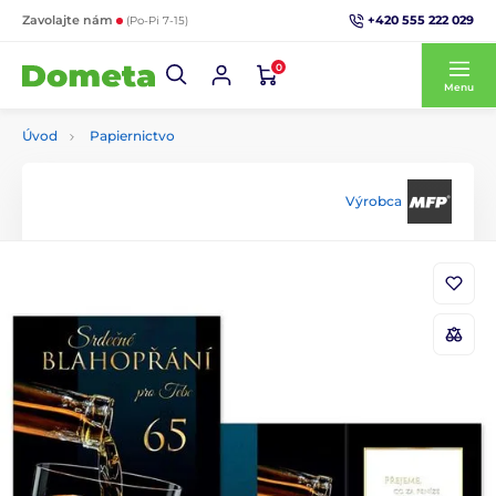
+420 555 222 029
Zavolajte nám
(Po-Pi 7-15)
0
Menu
Úvod
Papiernictvo
Výrobca