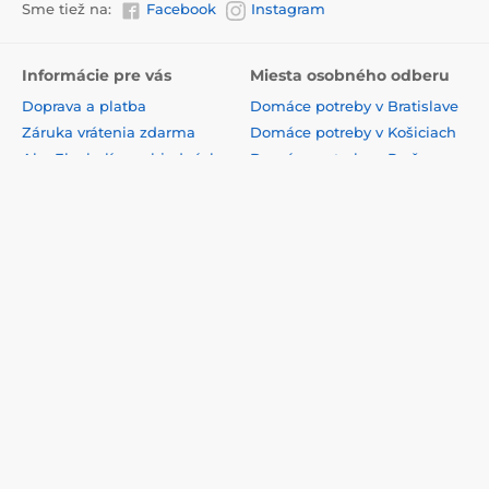
Sme tiež na:
Facebook
Instagram
Informácie pre vás
Miesta osobného odberu
Doprava a platba
Domáce potreby v Bratislave
Záruka vrátenia zdarma
Domáce potreby v Košiciach
Ako Eko balíme objednávky
Domáce potreby v Prešove
Všeobecné zmluvné
Domáce potreby v Žiline
podmienky
Domáce potreby v Banskej
VOP pre firmy
Bystrici
Zásady ochrany súkromia
Domáce potreby v Nitre
Podmienky používania
Domáce potreby v Trnave
webového rozhrania
Domáce potreby v Martine
Reklamačný proces
Domáce potreby v Trenčíne
Odstúpenie od zmluvy
Domáce potreby v Poprade
Formulár na odstúpenie od
zmluvy
Kontakty
Affiliate program