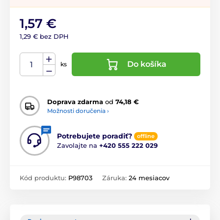
1,57 €
1,29 € bez DPH
Do košíka
ks
Doprava zdarma
od
74,18 €
Možnosti doručenia ›
Potrebujete poradiť?
offline
Zavolajte na
+420 555 222 029
Kód produktu:
P98703
Záruka:
24 mesiacov