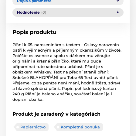
Popis a parametre
Hodnotenie
(0)
Popis produktu
Přání k 65. narozeninám s textem - Oslavy narozenin
patří k výjimečným a příjemným okamžikům v životě.
Potěšte oslavence a spolu s dárkem mu věnujte
originální a krásné přáníčko, které mu bude
připomínat tuto radostnou událost. Přání je s
obrázkem Whiskey. Text na přední straně přání:
Srdečné BLAHOPŘÁNÍ pro Tebe 65 Text uvnitř přání:
Přejeme, co za peníze není mání, hodně štěstí, zdraví
a hlavně splněná přání.. Papír: pohlednicový karton
240 g Přání je baleno v sáčku, součástí balení je i
dopisní obálka.
Produkt je zaradený v kategóriách
Papiernictvo
Kompletná ponuka