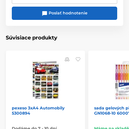
Poslať hodnotenie
Súvisiace produkty
pexeso 3xA4 Automobily
sada gelových p
5300894
GN1068-10 6000
Dodáme do 7 - 10 dní
Máme na skladě