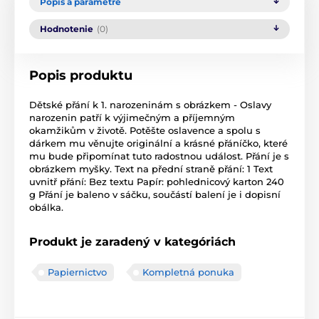
Popis a parametre
Hodnotenie
(0)
Popis produktu
Dětské přání k 1. narozeninám s obrázkem - Oslavy
narozenin patří k výjimečným a příjemným
okamžikům v životě. Potěšte oslavence a spolu s
dárkem mu věnujte originální a krásné přáníčko, které
mu bude připomínat tuto radostnou událost. Přání je s
obrázkem myšky. Text na přední straně přání: 1 Text
uvnitř přání: Bez textu Papír: pohlednicový karton 240
g Přání je baleno v sáčku, součástí balení je i dopisní
obálka.
Produkt je zaradený v kategóriách
Papiernictvo
Kompletná ponuka