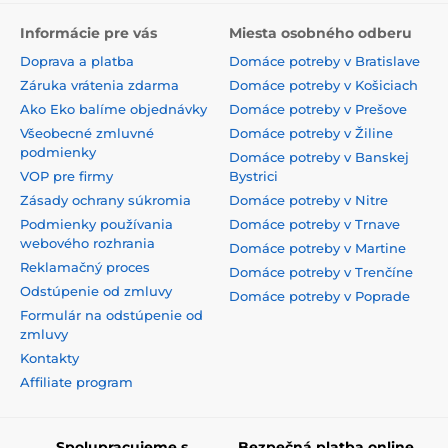
Informácie pre vás
Miesta osobného odberu
Doprava a platba
Domáce potreby v Bratislave
Záruka vrátenia zdarma
Domáce potreby v Košiciach
Ako Eko balíme objednávky
Domáce potreby v Prešove
Všeobecné zmluvné
Domáce potreby v Žiline
podmienky
Domáce potreby v Banskej
VOP pre firmy
Bystrici
Zásady ochrany súkromia
Domáce potreby v Nitre
Podmienky používania
Domáce potreby v Trnave
webového rozhrania
Domáce potreby v Martine
Reklamačný proces
Domáce potreby v Trenčíne
Odstúpenie od zmluvy
Domáce potreby v Poprade
Formulár na odstúpenie od
zmluvy
Kontakty
Affiliate program
Spolupracujeme s
Bezpečná platba online