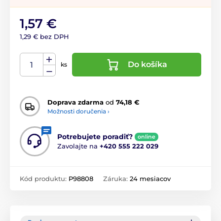
1,57 €
1,29 € bez DPH
Do košíka
ks
Doprava zdarma
od
74,18 €
Možnosti doručenia ›
Potrebujete poradiť?
online
Zavolajte na
+420 555 222 029
Kód produktu:
P98808
Záruka:
24 mesiacov