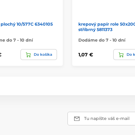
 plochý 10/577C 6340105
krepový papír role 50x2
stříbrný 5811373
 do 7 - 10 dní
Dodáme do 7 - 10 dní
€
1,07 €
Do košíka
Do k
Tu napíšte váš e-mail