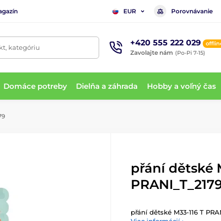
agazín
Porovnávanie
EUR
+420 555 222 029
offlin
t, kategóriu
Zavolajte nám
(Po-Pi 7-15)
Domáce potreby
Dielňa a záhrada
Hobby a voľný čas
79
přání dětské 
PRANI_T_217
přání dětské M33-116 T PRA