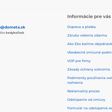
Informácie pre vás
p@dometa.sk
Doprava a platba
íšte
kedykoľvek
Záruka vrátenia zdarma
Ako Eko balíme objednáv
Všeobecné zmluvné podm
VOP pre firmy
Zásady ochrany súkromia
Podmienky používania w
rozhrania
Reklamačný proces
Odstúpenie od zmluvy
Formulár na odstúpenie o