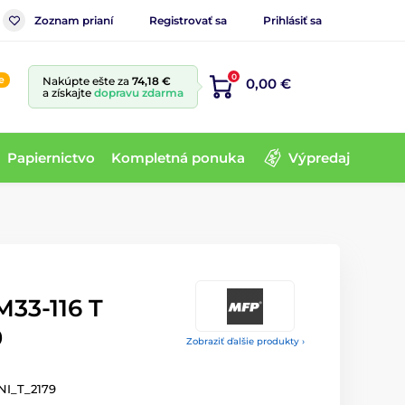
Zoznam prianí
Registrovať sa
Prihlásiť sa
0
e
Nakúpte ešte za
74,18 €
0,00 €
a získajte
dopravu zdarma
Papiernictvo
Kompletná ponuka
Výpredaj
M33-116 T
9
Zobraziť ďalšie produkty ›
NI_T_2179