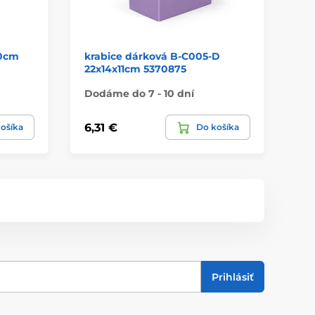
00cm
krabice dárková B-C005-D
ob
22x14x11cm 5370875
3C
Dodáme do 7 - 10 dní
Do
6,31 €
2,
ošíka
Do košíka
Prihlásiť