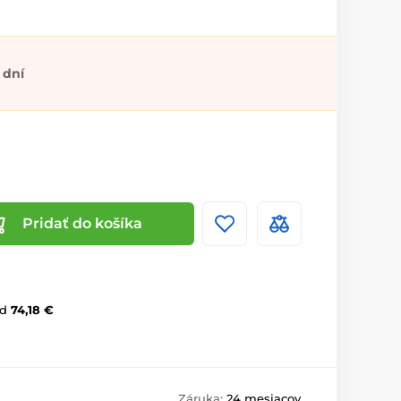
 dní
Pridať do košíka
d
74,18 €
Záruka:
24 mesiacov