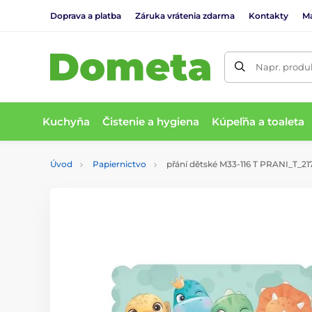
Doprava a platba
Záruka vrátenia zdarma
Kontakty
M
Napr. produk
Kuchyňa
Čistenie a hygiena
Kúpeľňa a toaleta
Úvod
Papiernictvo
přání dětské M33-116 T PRANI_T_21