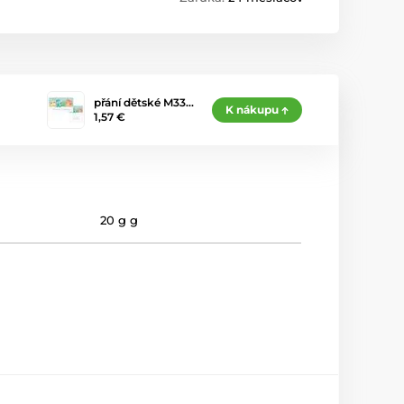
přání dětské M33…
K nákupu
1,57 €
20 g g