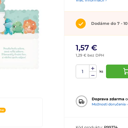
Viac informácií ›
Dodáme do 7 - 10
1,57 €
1,29 € bez DPH
ks
Doprava zdarma
o
Možnosti doručenia ›
ine
Kód produktu:
P99374