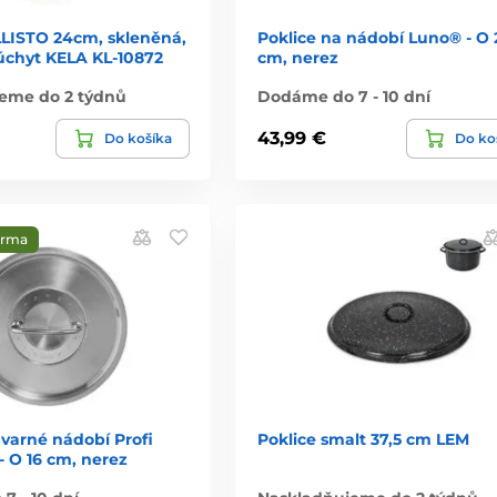
LLISTO 24cm, skleněná,
Poklice na nádobí Luno® - O 
 úchyt KELA KL-10872
cm, nerez
eme do 2 týdnů
Dodáme do 7 - 10 dní
43,99 €
Do košíka
Do ko
arma
 varné nádobí Profi
Poklice smalt 37,5 cm LEM
- O 16 cm, nerez