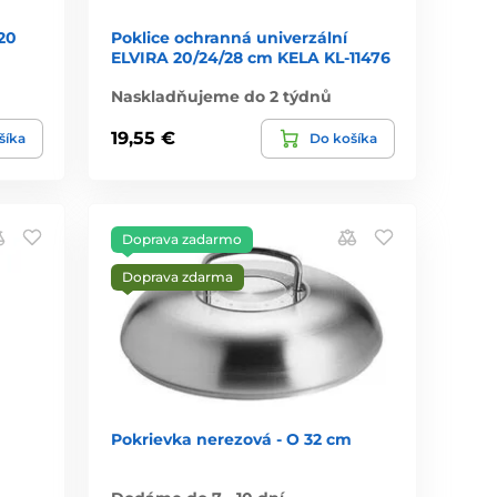
20
Poklice ochranná univerzální
ELVIRA 20/24/28 cm KELA KL-11476
Naskladňujeme do 2 týdnů
19,55 €
šíka
Do košíka
Doprava zadarmo
Doprava zdarma
Pokrievka nerezová - O 32 cm