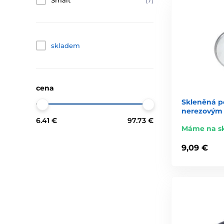
Smalt
(7)
skladem
cena
Skleněná po
nerezovým
6.41 €
97.73 €
Máme na s
9,09 €