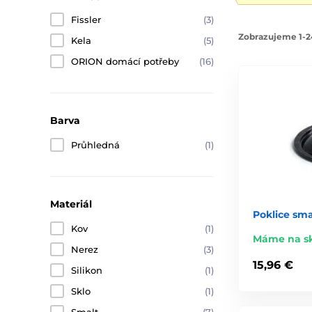
Fissler
(3)
Zobrazujeme 1-2
Kela
(5)
ORION domácí potřeby
(16)
Barva
Průhledná
(1)
Materiál
Poklice smal
Kov
(1)
Máme na s
Nerez
(3)
15,96 €
Silikon
(1)
Sklo
(1)