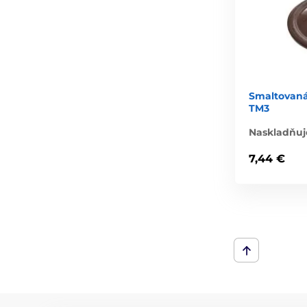
Smaltovaná
TM3
Naskladňuj
7,44 €