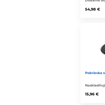
Dodáme do 
54,98 €
Pokrievka 
Naskladňuj
15,96 €