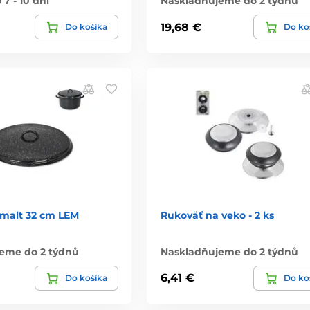
7 - 10 dní
Naskladňujeme do 2 týdnů
19,68 €
Do košíka
Do ko
smalt 32 cm LEM
Rukoväť na veko - 2 ks
eme do 2 týdnů
Naskladňujeme do 2 týdnů
6,41 €
Do košíka
Do ko