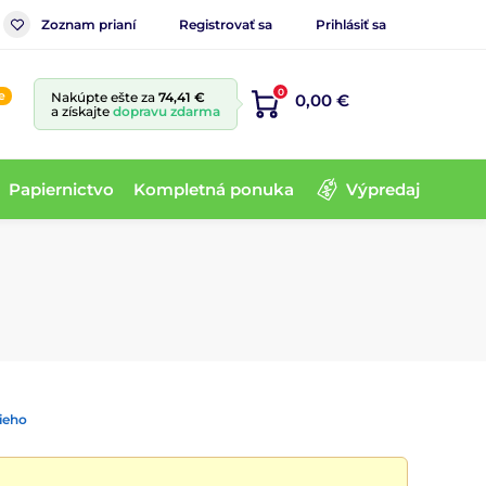
Zoznam prianí
Registrovať sa
Prihlásiť sa
0
e
Nakúpte ešte za
74,41 €
0,00 €
a získajte
dopravu zdarma
Papiernictvo
Kompletná ponuka
Výpredaj
ieho