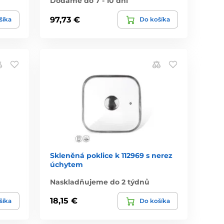
Dodáme do 7 - 10 dní
97,73 €
šíka
Do košíka
Skleněná poklice k 112969 s nerez
úchytem
Naskladňujeme do 2 týdnů
18,15 €
šíka
Do košíka