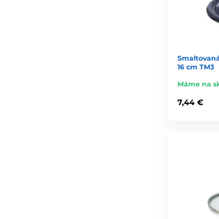
Smaltovan
16 cm TM3
Máme na s
7,44 €