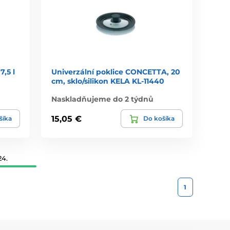
,5 l
Univerzální poklice CONCETTA, 20
cm, sklo/silikon KELA KL-11440
Naskladňujeme do 2 týdnů
15,05 €
šíka
Do košíka
24.
1