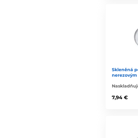
Skleněná po
nerezovým
Naskladňuj
7,94 €