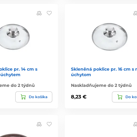
klice pr. 14 cm s
Skleněná poklice pr. 16 cm s 
 úchytem
úchytom
eme do 2 týdnů
Naskladňujeme do 2 týdnů
8,23 €
Do košíka
Do ko