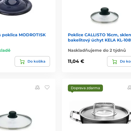
á poklica MODROTISK
Poklice CALLISTO 16cm, skle
bakelitový úchyt KELA KL-10
kladě
Naskladňujeme do 2 týdnů
11,04 €
Do košíka
Do ko
Doprava zdarma