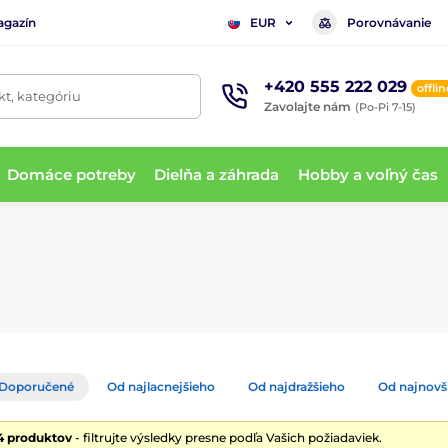
agazín
Porovnávanie
EUR
+420 555 222 029
offlin
t, kategóriu
Zavolajte nám
(Po-Pi 7-15)
Domáce potreby
Dielňa a záhrada
Hobby a voľný čas
Doporučené
Od najlacnejšieho
Od najdražšieho
Od najnovš
4 produktov
- filtrujte výsledky presne podľa Vašich požiadaviek.