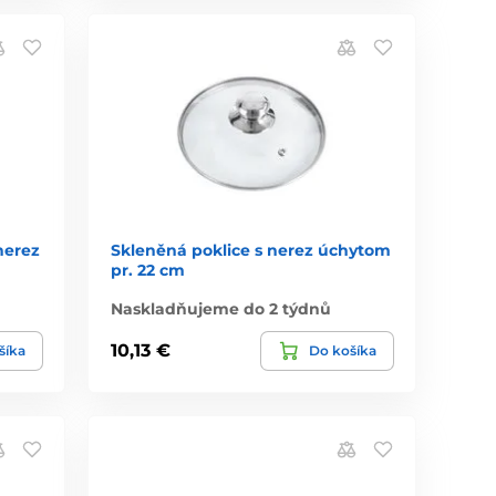
nerez
Skleněná poklice s nerez úchytom
pr. 22 cm
Naskladňujeme do 2 týdnů
10,13 €
šíka
Do košíka