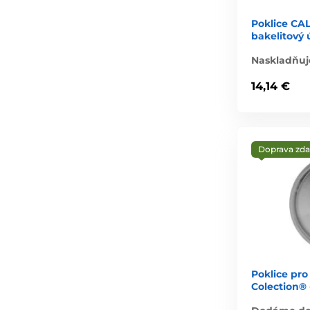
Poklice CA
bakelitový
Naskladňuj
14,14 €
Doprava zd
Poklice pro
Colection® 