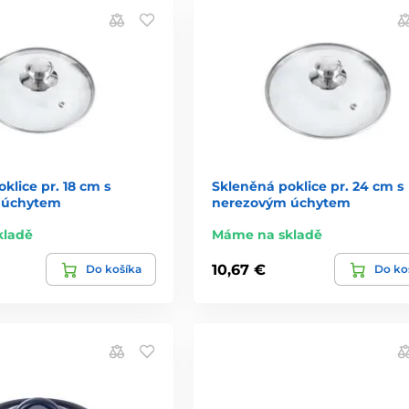
klice pr. 18 cm s
Skleněná poklice pr. 24 cm s
 úchytem
nerezovým úchytem
kladě
Máme na skladě
10,67 €
Do košíka
Do ko