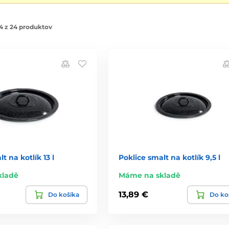
4 z 24 produktov
t na kotlík 13 l
Poklice smalt na kotlík 9,5 l
kladě
Máme na skladě
13,89 €
Do košíka
Do ko