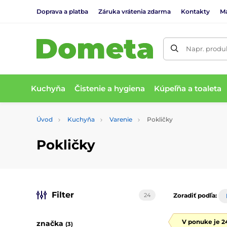
Doprava a platba
Záruka vrátenia zdarma
Kontakty
M
Napr. produk
Kuchyňa
Čistenie a hygiena
Kúpeľňa a toaleta
Úvod
Kuchyňa
Varenie
Pokličky
Pokličky
Filter
24
Zoradiť podľa:
V ponuke je 2
značka
(3)