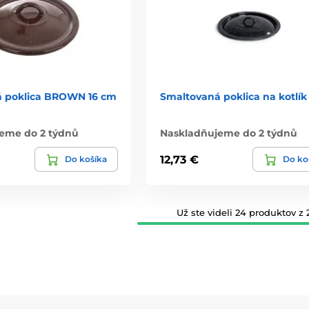
 poklica BROWN 16 cm
Smaltovaná poklica na kotlík 7
eme do 2 týdnů
Naskladňujeme do 2 týdnů
12,73 €
Do košíka
Do ko
Už ste videli 24 produktov z 