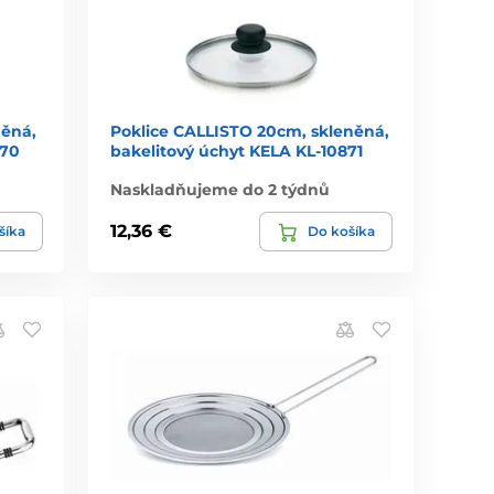
něná,
Poklice CALLISTO 20cm, skleněná,
870
bakelitový úchyt KELA KL-10871
Naskladňujeme do 2 týdnů
12,36 €
šíka
Do košíka