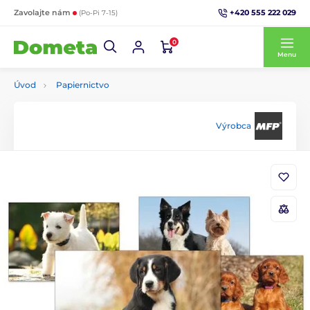
+420 555 222 029
Zavolajte nám
(Po-Pi 7-15)
0
Menu
Úvod
Papiernictvo
Výrobca