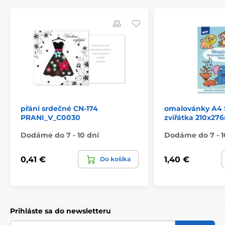
přání srdečné CN-174
omalovánky A4 
PRANI_V_C0030
zvířátka 210x27
Dodáme do 7 - 10 dní
Dodáme do 7 - 1
0,41 €
1,40 €
Do košíka
Prihláste sa do newsletteru