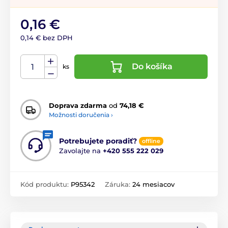
0,16 €
0,14 € bez DPH
Do košíka
ks
Doprava zdarma
od
74,18 €
Možnosti doručenia ›
Potrebujete poradiť?
offline
Zavolajte na
+420 555 222 029
Kód produktu:
P95342
Záruka:
24 mesiacov