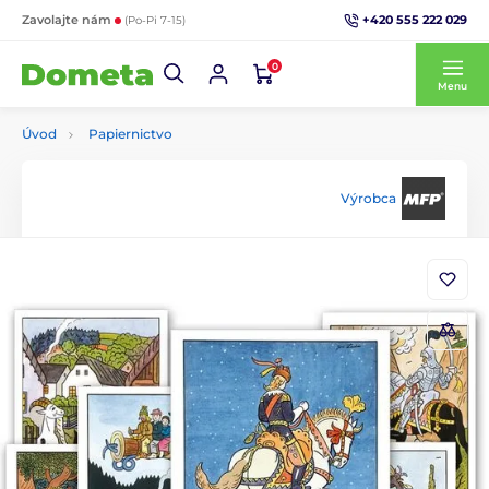
+420 555 222 029
Zavolajte nám
(Po-Pi 7-15)
0
Menu
Úvod
Papiernictvo
Výrobca