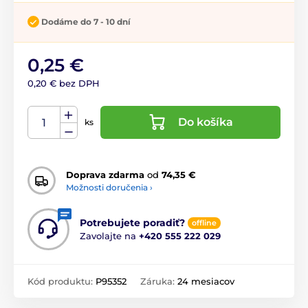
Dodáme do 7 - 10 dní
0,25 €
0,20 € bez DPH
Do košíka
ks
Doprava zdarma
od
74,35 €
Možnosti doručenia ›
Potrebujete poradiť?
offline
Zavolajte na
+420 555 222 029
Kód produktu:
P95352
Záruka:
24 mesiacov