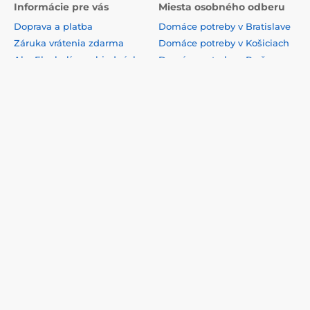
Informácie pre vás
Miesta osobného odberu
Doprava a platba
Domáce potreby v Bratislave
Záruka vrátenia zdarma
Domáce potreby v Košiciach
Ako Eko balíme objednávky
Domáce potreby v Prešove
Všeobecné zmluvné
Domáce potreby v Žiline
podmienky
Domáce potreby v Banskej
VOP pre firmy
Bystrici
Zásady ochrany súkromia
Domáce potreby v Nitre
Podmienky používania
Domáce potreby v Trnave
webového rozhrania
Domáce potreby v Martine
Reklamačný proces
Domáce potreby v Trenčíne
Odstúpenie od zmluvy
Domáce potreby v Poprade
Formulár na odstúpenie od
zmluvy
Kontakty
Affiliate program
Spolupracujeme s
Bezpečná platba online
overenými dopravcami